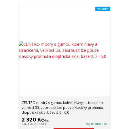
Novinka
CENTRO modrý s gumou kolem hlavy a stranicemi,
velikost 53, zabrousit lze pouze klasicky prohnutá
dioptrická skla, báze 2,0 - 6,0
2 320 Kč
/
ks
do tří dnů 2 ks
2 071 Kč
bez DPH