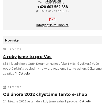
Tým Optik Krouman
+420 603 562 858
(Po-Pá, 9:00 - 17:30 hod.)
info@optikkrouman.cz
Novinky
13.04.2026
4 roky jsme tu pro Vás
Již 34 let plníme v Optik Krouman na Josefské 1 v Brně veškerá Vaše
optická přání a poslední 4 roky provozujeme i tento eshop. Děkujeme
za přízeň!
číst celé
04.02.2022
Od února 2022 chystáme tento e-shop
21. března 2022 je ten den, kdy jsme zahájili provoz.
číst celé