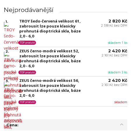
Nejprodávanější
TROY šedo-červená velikost 61,
2 820 Kč
1.
zabrousit lze pouze klasicky
2 518 Kč bez DPH
prohnutá dioptrická skla, báze
2,0 - 6,0
skladem 1 ks
TOP produkt
ZEUS černo-modrá velikost 52,
2 420 Kč
2.
zabrousit lze pouze klasicky
2 161 Kč bez DPH
prohnutá dioptrická skla, báze
2,0 - 6,0
skladem 3 ks
TOP produkt
ZEUS černo-modrá velikost 56,
2 420 Kč
3.
zabrousit lze pouze klasicky
2 161 Kč bez DPH
prohnutá dioptrická skla, báze
2,0 - 6,0
skladem
TOP produkt
Cena: