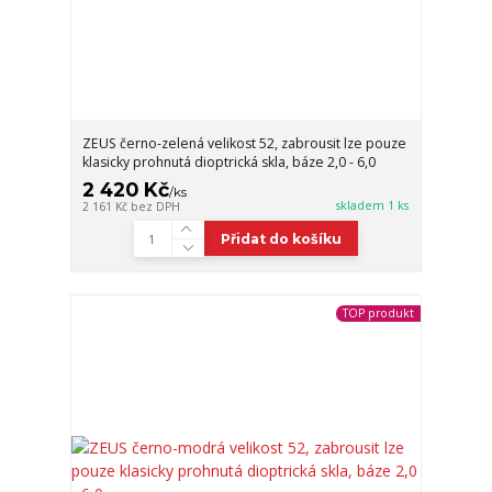
ZEUS černo-zelená velikost 52, zabrousit lze pouze
klasicky prohnutá dioptrická skla, báze 2,0 - 6,0
2 420 Kč
/
ks
skladem 1 ks
2 161 Kč
bez DPH
Přidat do košíku
TOP produkt