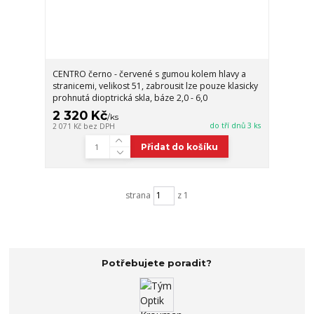
CENTRO černo - červené s gumou kolem hlavy a
stranicemi, velikost 51, zabrousit lze pouze klasicky
prohnutá dioptrická skla, báze 2,0 - 6,0
2 320 Kč
/
ks
do tří dnů 3 ks
2 071 Kč
bez DPH
Přidat do košíku
strana
z 1
Potřebujete poradit?