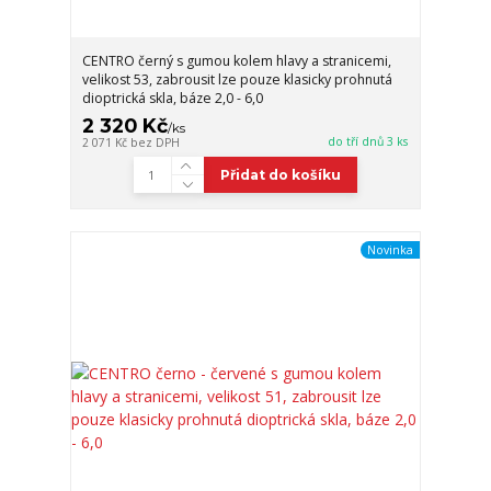
CENTRO černý s gumou kolem hlavy a stranicemi,
velikost 53, zabrousit lze pouze klasicky prohnutá
dioptrická skla, báze 2,0 - 6,0
2 320 Kč
/
ks
do tří dnů 3 ks
2 071 Kč
bez DPH
Přidat do košíku
Novinka