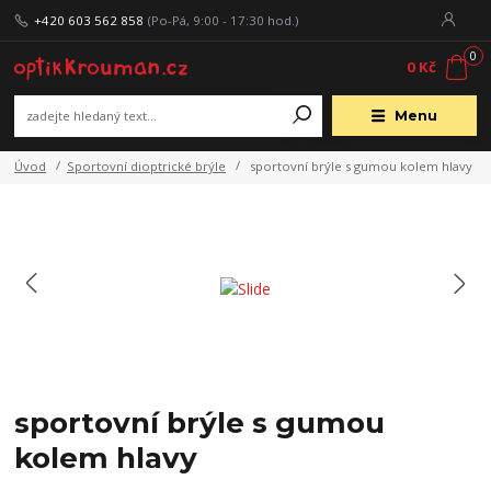
+420 603 562 858
(Po-Pá, 9:00 - 17:30 hod.)
0
0 Kč
Menu
Úvod
Sportovní dioptrické brýle
sportovní brýle s gumou kolem hlavy
sportovní brýle s gumou
kolem hlavy