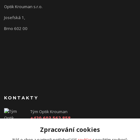
Optik Krouman s.r.o.
Josefská 1,
Brno 602 00
KONTAKTY
Tým Optik Krouman
+420 603 562 858
(Po-Pá, 9:00 - 17:30 hod.)
Zpracování cookies
info@optikkrouman.cz
Náš e-shop a partneři potřebují Váš
souhlas
s použitím souborů