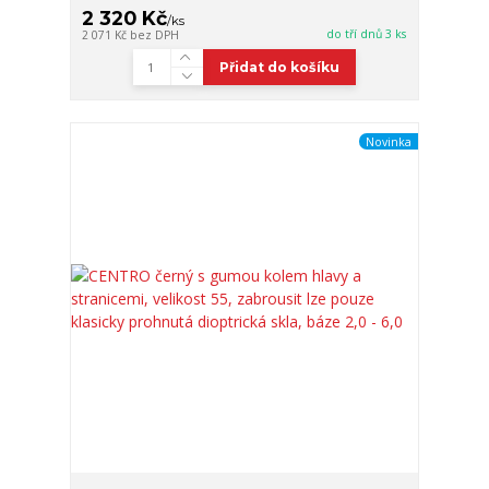
2 320 Kč
/
ks
do tří dnů 3 ks
2 071 Kč
bez DPH
Přidat do košíku
Novinka