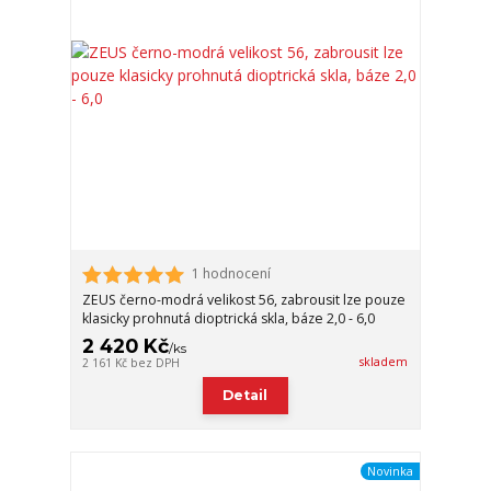
1 hodnocení
ZEUS černo-modrá velikost 56, zabrousit lze pouze
klasicky prohnutá dioptrická skla, báze 2,0 - 6,0
2 420 Kč
/
ks
skladem
2 161 Kč
bez DPH
Detail
Novinka