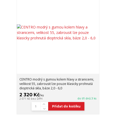
CENTRO modrý s gumou kolem hlavy a stranicemi,
velikost 55, zabrousit lze pouze klasicky prohnutá
dioptrická skla, báze 2,0 - 6,0
2 320 Kč
/
ks
do tří dnů 3 ks
2 071 Kč
bez DPH
Přidat do košíku