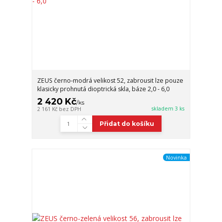
ZEUS černo-modrá velikost 52, zabrousit lze pouze
klasicky prohnutá dioptrická skla, báze 2,0 - 6,0
2 420 Kč
/
ks
skladem 3 ks
2 161 Kč
bez DPH
Přidat do košíku
Novinka