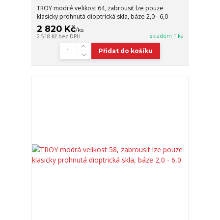
TROY modré velikost 64, zabrousit lze pouze
klasicky prohnutá dioptrická skla, báze 2,0 - 6,0
2 820 Kč
/
ks
skladem 1 ks
2 518 Kč
bez DPH
Přidat do košíku