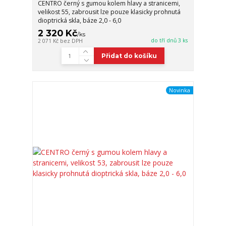
CENTRO černý s gumou kolem hlavy a stranicemi,
velikost 55, zabrousit lze pouze klasicky prohnutá
dioptrická skla, báze 2,0 - 6,0
2 320 Kč
/
ks
do tří dnů 3 ks
2 071 Kč
bez DPH
Přidat do košíku
Novinka