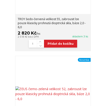
TROY šedo-červená velikost 55, zabrousit lze
pouze klasicky prohnutá dioptrická skla, báze 2,0 -
6,0
2 820 Kč
/
ks
skladem 3 ks
2 518 Kč
bez DPH
Přidat do košíku
Novinka