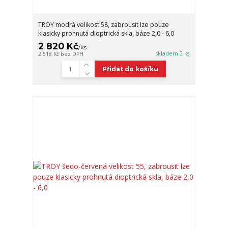
TROY modrá velikost 58, zabrousit lze pouze
klasicky prohnutá dioptrická skla, báze 2,0 - 6,0
2 820 Kč
/
ks
skladem 2 ks
2 518 Kč
bez DPH
Přidat do košíku