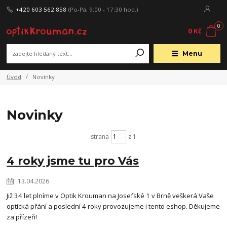
+420 603 562 858
(Po-Pá, 9:00 - 17:30 hod.)
0
0 Kč
Menu
Úvod
Novinky
Novinky
strana
z 1
4 roky jsme tu pro Vás
13.04.2026
Již 34 let plníme v Optik Krouman na Josefské 1 v Brně veškerá Vaše
optická přání a poslední 4 roky provozujeme i tento eshop. Děkujeme
za přízeň!