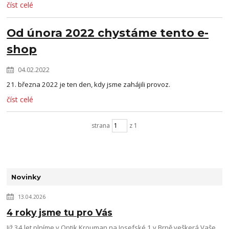
číst celé
Od února 2022 chystáme tento e-
shop
04.02.2022
21. března 2022 je ten den, kdy jsme zahájili provoz.
číst celé
strana
z 1
Novinky
13.04.2026
4 roky jsme tu pro Vás
Již 34 let plníme v Optik Krouman na Josefské 1 v Brně veškerá Vaše