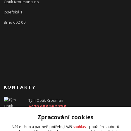
Optik Krouman s.r.o.
Josefská 1,
Brno 602 00
KONTAKTY
Tým Optik Krouman
+420 603 562 858
(Po-Pá, 9:00 - 17:30 hod.)
Zpracování cookies
info@optikkrouman.cz
Náš e-shop a partneři potřebují Váš
souhlas
s použitím souborů