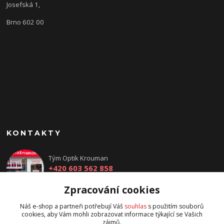
Josefská 1,
Brno 602 00
KONTAKTY
Tým Optik Krouman
+420 603 562 858
(Po-Pá, 9:00 - 17:30 hod.)
Zpracování cookies
info@optikkrouman.cz
Náš e-shop a partneři potřebují Váš
souhlas
s použitím souborů
cookies, aby Vám mohli zobrazovat informace týkající se Vašich
zájmů.