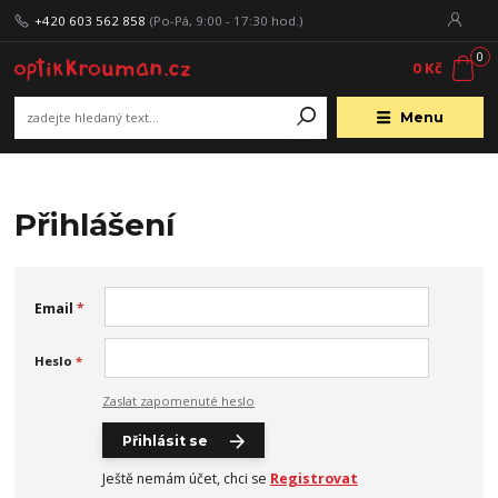
+420 603 562 858
(Po-Pá, 9:00 - 17:30 hod.)
0
0 Kč
Menu
Přihlášení
Email
*
Heslo
*
Zaslat zapomenuté heslo
Přihlásit se
Ještě nemám účet, chci se
Registrovat