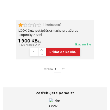
1 hodnocení
LOOK, žlutá potápěčská maska pro zábrus
dioptrických skel
1 900 Kč
/
ks
Skladem 1 ks
1 570 Kč
bez DPH
Přidat do košíku
strana
z 1
Potřebujete poradit?