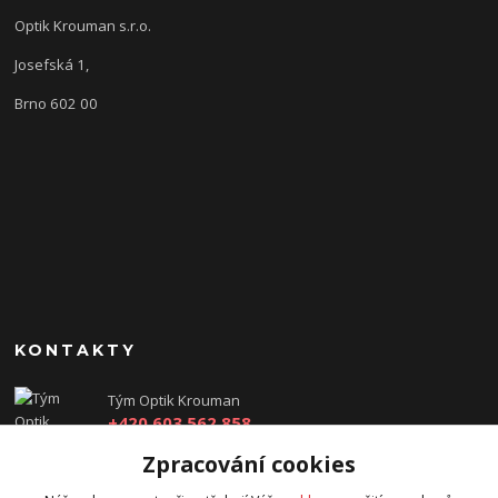
Optik Krouman s.r.o.
Josefská 1,
Brno 602 00
KONTAKTY
Tým Optik Krouman
+420 603 562 858
(Po-Pá, 9:00 - 17:30 hod.)
Zpracování cookies
info@optikkrouman.cz