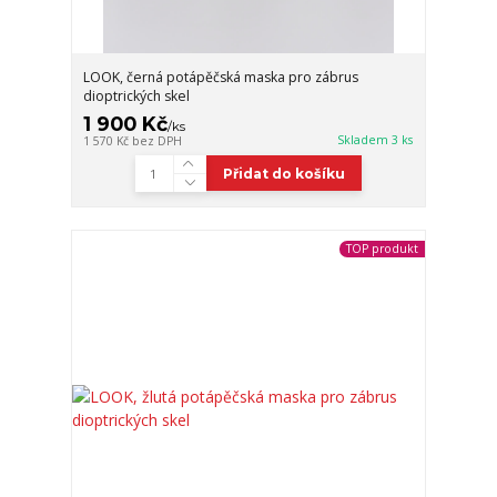
LOOK, černá potápěčská maska pro zábrus
dioptrických skel
1 900 Kč
/
ks
Skladem 3 ks
1 570 Kč
bez DPH
Přidat do košíku
TOP produkt