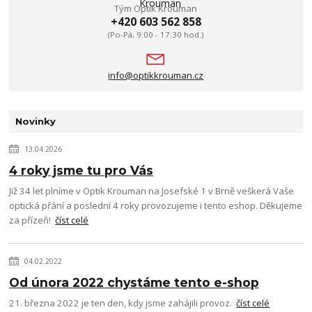
Tým Optik Krouman
+420 603 562 858
(Po-Pá, 9:00 - 17:30 hod.)
info@optikkrouman.cz
Novinky
13.04.2026
4 roky jsme tu pro Vás
Již 34 let plníme v Optik Krouman na Josefské 1 v Brně veškerá Vaše
optická přání a poslední 4 roky provozujeme i tento eshop. Děkujeme
za přízeň!
číst celé
04.02.2022
Od února 2022 chystáme tento e-shop
21. března 2022 je ten den, kdy jsme zahájili provoz.
číst celé