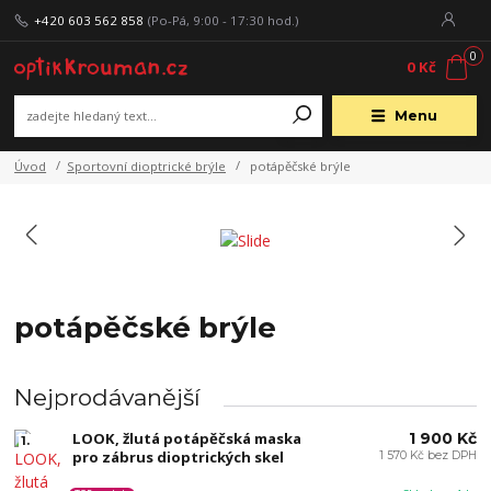
+420 603 562 858
(Po-Pá, 9:00 - 17:30 hod.)
0
0 Kč
Menu
Úvod
Sportovní dioptrické brýle
potápěčské brýle
potápěčské brýle
Nejprodávanější
LOOK, žlutá potápěčská maska
1 900 Kč
1.
pro zábrus dioptrických skel
1 570 Kč bez DPH