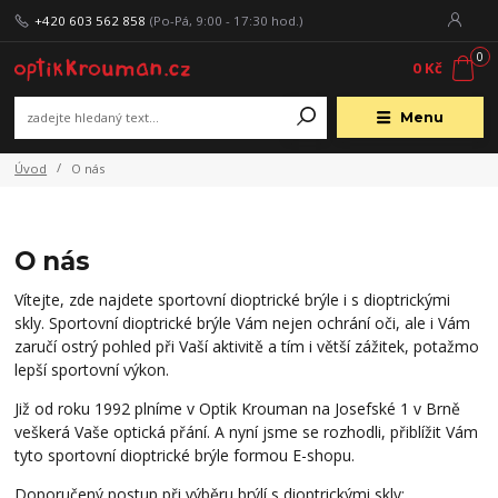
+420 603 562 858
(Po-Pá, 9:00 - 17:30 hod.)
0
0 Kč
Menu
Úvod
O nás
O nás
Vítejte, zde najdete sportovní dioptrické brýle i s dioptrickými
skly. Sportovní dioptrické brýle Vám nejen ochrání oči, ale i Vám
zaručí ostrý pohled při Vaší aktivitě a tím i větší zážitek, potažmo
lepší sportovní výkon.
Již od roku 1992 plníme v Optik Krouman na Josefské 1 v Brně
veškerá Vaše optická přání. A nyní jsme se rozhodli, přiblížit Vám
tyto sportovní dioptrické brýle formou E-shopu.
Doporučený postup při výběru brýlí s dioptrickými skly: