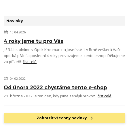
Novinky
13.04.2026
4 roky jsme tu pro Vás
Již 34 let plníme v Optik Krouman na Josefské 1 v Brně veškerá Vaše
optická přání a poslední 4 roky provozujeme i tento eshop. Děkujeme
za přízeň!
číst celé
04.02.2022
Od února 2022 chystáme tento e-shop
21. března 2022 je ten den, kdy jsme zahájili provoz.
číst celé
Zobrazit všechny novinky