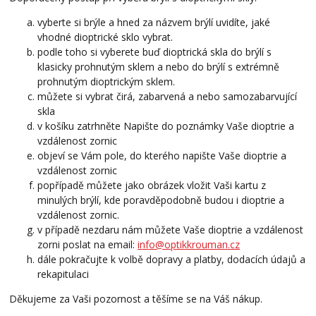
vyberte si brýle a hned za názvem brýlí uvidíte, jaké
vhodné dioptrické sklo vybrat.
podle toho si vyberete buď dioptrická skla do brýlí s
klasicky prohnutým sklem a nebo do brýlí s extrémně
prohnutým dioptrickým sklem.
můžete si vybrat čirá, zabarvená a nebo samozabarvující
skla
v košíku zatrhněte Napište do poznámky Vaše dioptrie a
vzdálenost zornic
objeví se Vám pole, do kterého napište Vaše dioptrie a
vzdálenost zornic
popřípadě můžete jako obrázek vložit Vaši kartu z
minulých brýlí, kde poravděpodobně budou i dioptrie a
vzdálenost zornic.
v případě nezdaru nám můžete Vaše dioptrie a vzdálenost
zorni poslat na email:
info@optikkrouman.cz
dále pokračujte k volbě dopravy a platby, dodacích údajů a
rekapitulaci
Děkujeme za Vaši pozornost a těšíme se na Váš nákup.