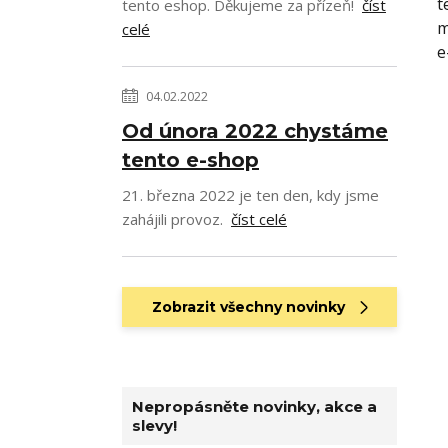
t
tento eshop. Děkujeme za přízeň!
číst
m
celé
e
04.02.2022
Od února 2022 chystáme
tento e-shop
21. března 2022 je ten den, kdy jsme
zahájili provoz.
číst celé
Zobrazit všechny novinky
Nepropásněte novinky, akce a
slevy!