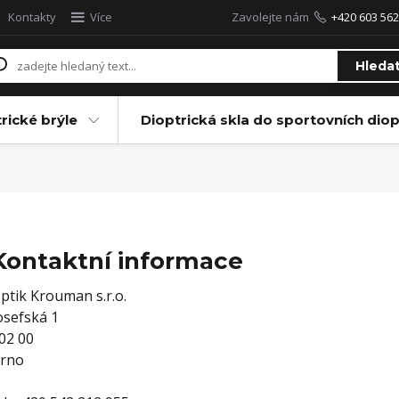
Kontakty
Více
Zavolejte nám
+420 603 562
Hleda
rické brýle
Dioptrická skla do sportovních diop
Kontaktní informace
ptik Krouman s.r.o.
osefská 1
02 00
rno