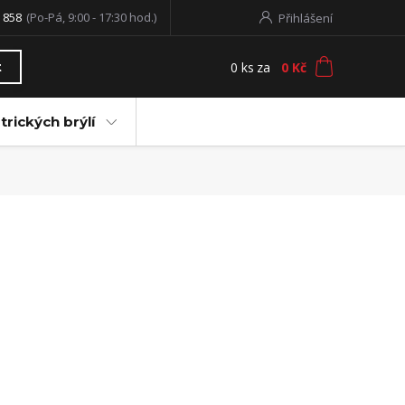
 858
(Po-Pá, 9:00 - 17:30 hod.)
Přihlášení
0
ks
za
0 Kč
t
trických brýlí