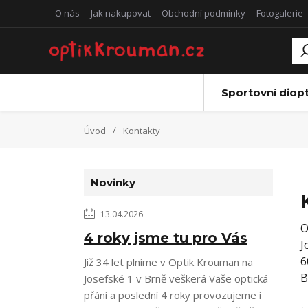
O nás
Jak nakupovat
Obchodní podmínky
Fotogalerie
Sportovní diopt
Úvod
Kontakty
Novinky
13.04.2026
O
4 roky jsme tu pro Vás
J
6
Již 34 let plníme v Optik Krouman na
B
Josefské 1 v Brně veškerá Vaše optická
přání a poslední 4 roky provozujeme i