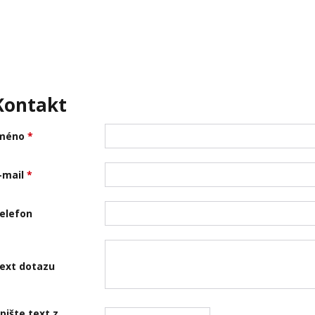
Kontakt
méno
*
-mail
*
elefon
ext dotazu
pište text z