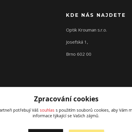
KDE NÁS NAJDETE
Optik Krouman s.r.o.
Josefská 1,
Brno 602 00
Zpracování cookies
rtneři potřebují Váš
souhlas
s použitím souborů cookies, aby Vám m
informace týkající se Vašich zájmů.