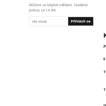
Můžete se kdykoli odhlásit. Zasíláme
jednou za 14 dní.
Přihlásit se
J
E
T
T
O