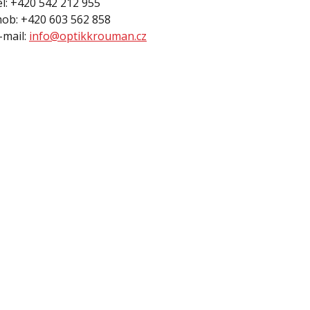
el: +420 542 212 955
ob: +420 603 562 858
-mail:
info@optikkrouman.cz