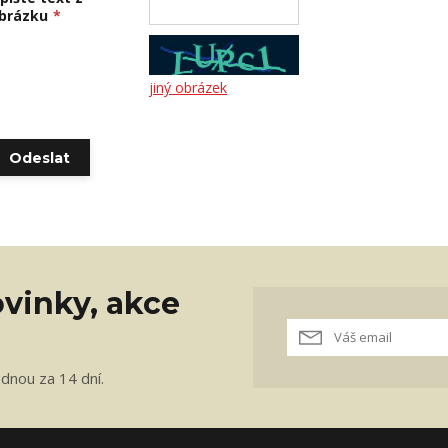
brázku
*
jiný obrázek
vinky, akce
ednou za 14 dní.