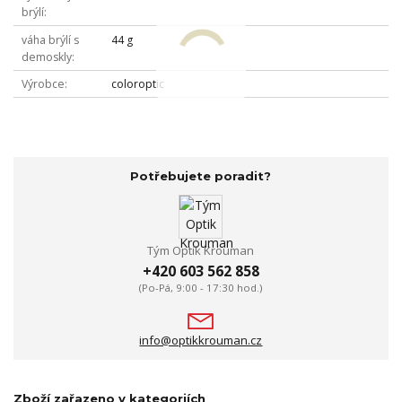
brýlí
váha brýlí s
44 g
demoskly
Výrobce
coloroptic
Potřebujete poradit?
Tým Optik Krouman
+420 603 562 858
(Po-Pá, 9:00 - 17:30 hod.)
info@optikkrouman.cz
Zboží zařazeno v kategoriích