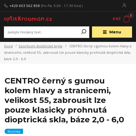
+420 603 562 858
(Po-Pá, 9:00 - 17:30 hod.)
0
0 Kč
Menu
Úvod
Sportovní dioptrické brýle
CENTRO černý s gumou kolem hlavy a
stranicemi, velikost 55, zabrousit lze pouze klasicky prohnutá dioptrická skla,
báze 2,0 - 6,0
CENTRO černý s gumou
kolem hlavy a stranicemi,
velikost 55, zabrousit lze
pouze klasicky prohnutá
dioptrická skla, báze 2,0 - 6,0
Novinka