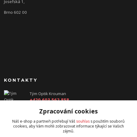
Josefská 1,
Brno 602 00
KONTAKTY
Tým Optik Krouman
+420 603 562 858
(Po-Pá, 9:00 - 17:30 hod.)
Zpracování cookies
info@optikkrouman.cz
Náš e-shop a partneři potřebují Váš
souhlas
s použitím souborů
cookies, aby Vám mohli zobrazovat informace týkající se Vašich
zájmů.