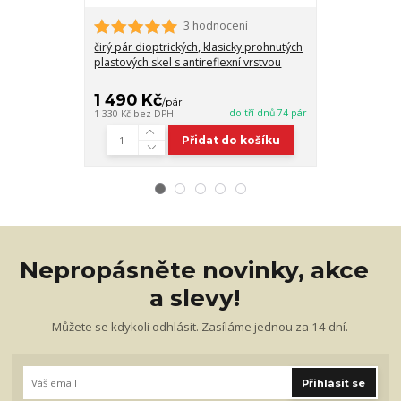
3 hodnocení
čirý pár dioptrických, klasicky prohnutých
pár dioptrický
plastových skel s antireflexní vrstvou
plastových skel
zabarvením 7
1 490 Kč
2 060 Kč
/
pár
do tří dnů 74 pár
1 330 Kč
bez DPH
1 839 Kč
bez D
Přidat do košíku
Nepropásněte novinky, akce
a slevy!
Můžete se kdykoli odhlásit. Zasíláme jednou za 14 dní.
Přihlásit se