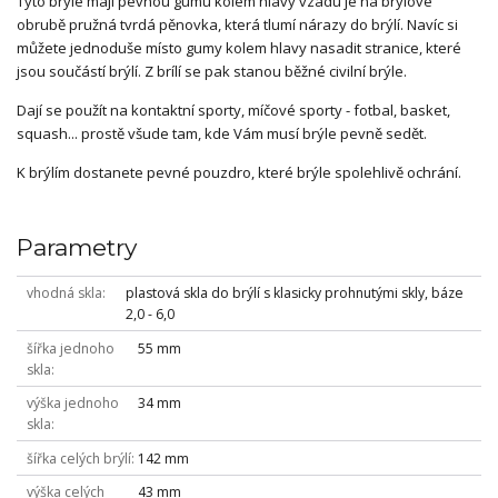
Tyto brýle mají pevnou gumu kolem hlavy vzadu je na brýlové
obrubě pružná tvrdá pěnovka, která tlumí nárazy do brýlí. Navíc si
můžete jednoduše místo gumy kolem hlavy nasadit stranice, které
jsou součástí brýlí. Z brílí se pak stanou běžné civilní brýle.
Dají se použít na kontaktní sporty, míčové sporty - fotbal, basket,
squash... prostě všude tam, kde Vám musí brýle pevně sedět.
K brýlím dostanete pevné pouzdro, které brýle spolehlivě ochrání.
Parametry
vhodná skla
plastová skla do brýlí s klasicky prohnutými skly, báze
2,0 - 6,0
šířka jednoho
55 mm
skla
výška jednoho
34 mm
skla
šířka celých brýlí
142 mm
výška celých
43 mm