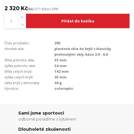
2 320 Kč
/
ks
2 071 Kč
bez DPH
Přidat do košíku
Číslo produktu:
205
vhodná skla:
plastová skla do brýlí s klasicky
prohnutými skly, báze 2,0 - 6,0
šířka jednoho skla:
55 mm
výška jednoho skla:
34 mm
šířka celých brýlí:
142 mm
výška celých brýlí:
43 mm
váha brýlí s demoskly:
44 g
Výrobce:
coloroptic
Sami jsme sportovci
odborně poradíme s výběrem
Dlouholeté zkušenosti