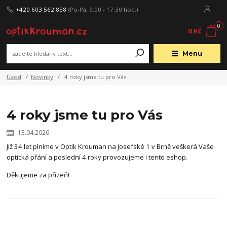
+420 603 562 858
(Po-Pá, 9:00 - 17:30 hod.)
0
0 Kč
Menu
Úvod
Novinky
4 roky jsme tu pro Vás
4 roky jsme tu pro Vás
13.04.2026
Již 34 let plníme v Optik Krouman na Josefské 1 v Brně veškerá Vaše
optická přání a poslední 4 roky provozujeme i tento eshop.
Děkujeme za přízeň!