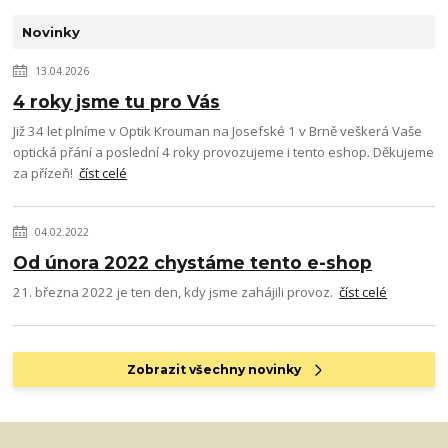
Novinky
13.04.2026
4 roky jsme tu pro Vás
Již 34 let plníme v Optik Krouman na Josefské 1 v Brně veškerá Vaše
optická přání a poslední 4 roky provozujeme i tento eshop. Děkujeme
za přízeň!
číst celé
04.02.2022
Od února 2022 chystáme tento e-shop
21. března 2022 je ten den, kdy jsme zahájili provoz.
číst celé
Zobrazit všechny novinky