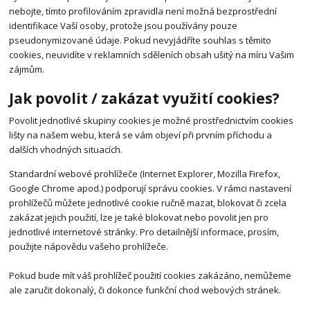
nebojte, tímto profilováním zpravidla není možná bezprostřední
identifikace Vaší osoby, protože jsou používány pouze
pseudonymizované údaje. Pokud nevyjádříte souhlas s těmito
cookies, neuvidíte v reklamních sděleních obsah ušitý na míru Vašim
zájmům.
Jak povolit / zakázat využití cookies?
Povolit jednotlivé skupiny cookies je možné prostřednictvím cookies
lišty na našem webu, která se vám objeví při prvním příchodu a
dalších vhodných situacích.
Standardní webové prohlížeče (Internet Explorer, Mozilla Firefox,
Google Chrome apod.) podporují správu cookies. V rámci nastavení
prohlížečů můžete jednotlivé cookie ručně mazat, blokovat či zcela
zakázat jejich použití, lze je také blokovat nebo povolit jen pro
jednotlivé internetové stránky. Pro detailnější informace, prosím,
použijte nápovědu vašeho prohlížeče.
Pokud bude mít váš prohlížeč použití cookies zakázáno, nemůžeme
ale zaručit dokonalý, či dokonce funkční chod webových stránek.