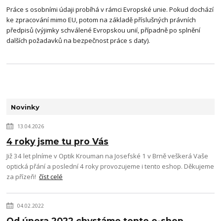
Práce s osobními údaji probíhá v rámci Evropské unie. Pokud dochází
ke zpracování mimo EU, potom na základě příslušných právních
předpisů (výjimky schválené Evropskou unií, případně po splnění
dalších požadavků na bezpečnost práce s daty).
Novinky
13.04.2026
4 roky jsme tu pro Vás
Již 34 let plníme v Optik Krouman na Josefské 1 v Brně veškerá Vaše
optická přání a poslední 4 roky provozujeme i tento eshop. Děkujeme
za přízeň!
číst celé
04.02.2022
Od února 2022 chystáme tento e-shop