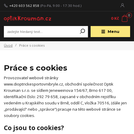
+420 603 562 858
(Po-Pá, 9:00 - 17:30 hod.)
0
0 Kč
Menu
Úvod
Práce s cookies
Práce s cookies
Provozovatel webové stránky
www.dioptrickesportovnibryle.cz, obchodní společnost Optik
Krouman s.r.o. se sídlem Jeneweinova 154/67, Brno 617 00,
identifikační číslo: 292 79 658, zapsané v obchodním rejstříku
vedeném u Krajského soudu v Brně, oddíl C, vložka 70516, (dále jen
„prodávající“ nebo „správce“) pracuje na této webové stránce se
soubory cookies.
Co jsou to cookies?