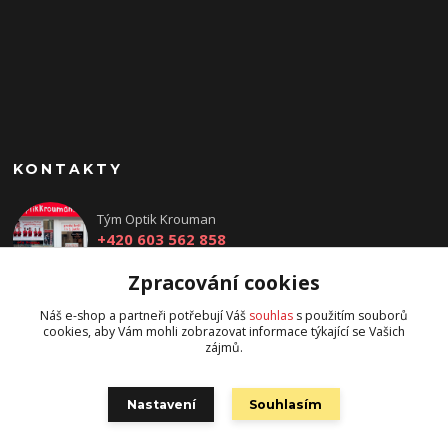
KONTAKTY
Tým Optik Krouman
+420 603 562 858
(Po-Pá, 9:00 - 17:30 hod.)
Zpracování cookies
info@optikkrouman.cz
Náš e-shop a partneři potřebují Váš
souhlas
s použitím souborů
cookies, aby Vám mohli zobrazovat informace týkající se Vašich
zájmů.
Nastavení
Souhlasím