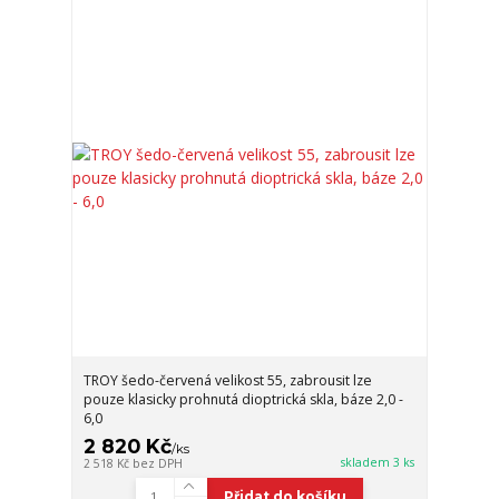
TROY šedo-červená velikost 55, zabrousit lze
pouze klasicky prohnutá dioptrická skla, báze 2,0 -
6,0
2 820 Kč
/
ks
skladem 3 ks
2 518 Kč
bez DPH
Přidat do košíku