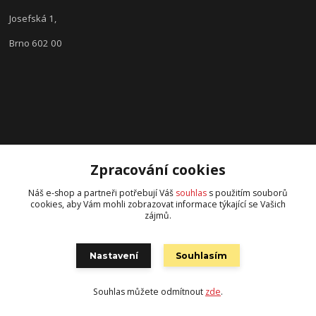
Josefská 1,
Brno 602 00
Zpracování cookies
Náš e-shop a partneři potřebují Váš
souhlas
s použitím souborů
KONTAKTY
cookies, aby Vám mohli zobrazovat informace týkající se Vašich
zájmů.
Tým Optik Krouman
+420 603 562 858
Nastavení
Souhlasím
(Po-Pá, 9:00 - 17:30 hod.)
info@optikkrouman.cz
Souhlas můžete odmítnout
zde
.