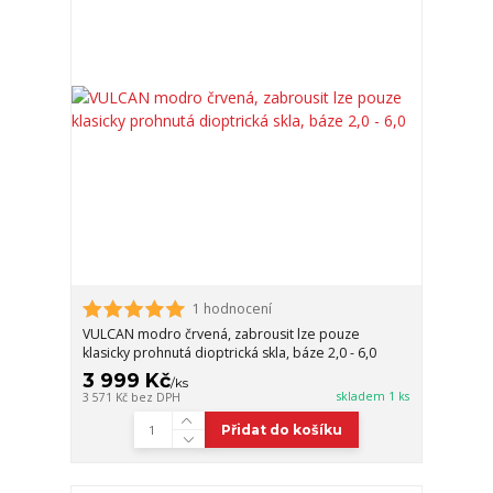
1 hodnocení
VULCAN modro črvená, zabrousit lze pouze
klasicky prohnutá dioptrická skla, báze 2,0 - 6,0
3 999 Kč
/
ks
skladem 1 ks
3 571 Kč
bez DPH
Přidat do košíku