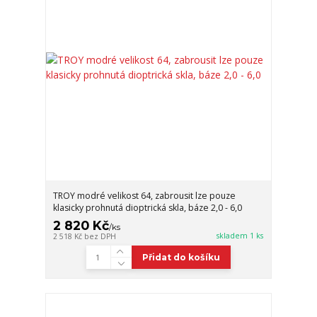
TROY modré velikost 64, zabrousit lze pouze
klasicky prohnutá dioptrická skla, báze 2,0 - 6,0
2 820 Kč
/
ks
skladem 1 ks
2 518 Kč
bez DPH
Přidat do košíku