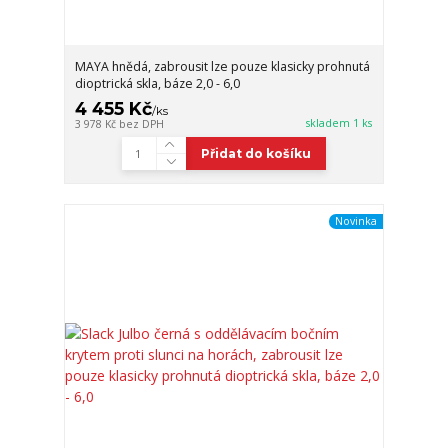
MAYA hnědá, zabrousit lze pouze klasicky prohnutá
dioptrická skla, báze 2,0 - 6,0
4 455 Kč
/
ks
skladem 1 ks
3 978 Kč
bez DPH
Přidat do košíku
Novinka