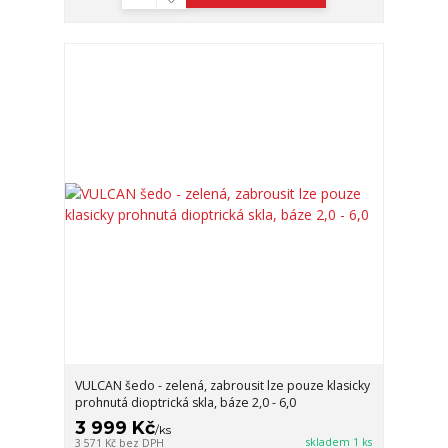
VULCAN šedo - zelená, zabrousit lze pouze klasicky
prohnutá dioptrická skla, báze 2,0 - 6,0
3 999 Kč
/
ks
skladem 1 ks
3 571 Kč
bez DPH