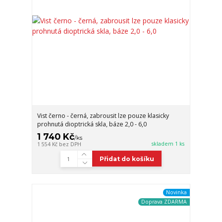
Vist černo - černá, zabrousit lze pouze klasicky
prohnutá dioptrická skla, báze 2,0 - 6,0
1 740 Kč
/
ks
skladem 1 ks
1 554 Kč
bez DPH
Přidat do košíku
Novinka
Doprava ZDARMA