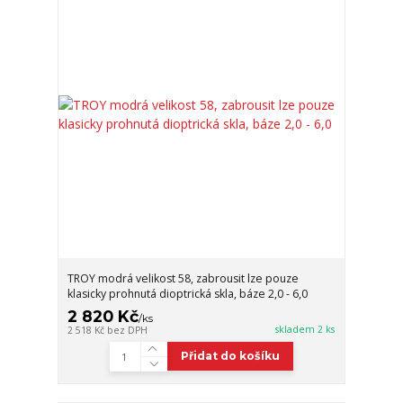
TROY modrá velikost 58, zabrousit lze pouze
klasicky prohnutá dioptrická skla, báze 2,0 - 6,0
2 820 Kč
/
ks
skladem 2 ks
2 518 Kč
bez DPH
Přidat do košíku