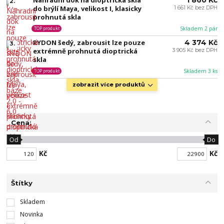
2.
do brýlí Maya, velikost I, klasicky
1 661 Kč bez DPH
prohnutá skla
Skladem 2 pár
TOP produkt
RYDON šedý, zabrousit lze pouze
4 374 Kč
3.
extrémně prohnutá dioptrická
3 905 Kč bez DPH
skla
Skladem 3 ks
TOP produkt
zobrazit více produktů
Cena:
Od
Do
Kč
Kč
Štítky
Skladem
Novinka