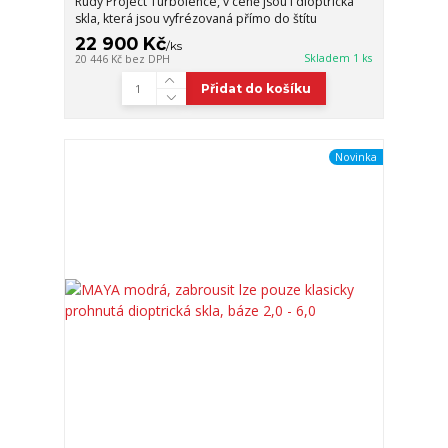
Rudy Project Turbolence, v ceně jsou i dioptrická
skla, která jsou vyfrézovaná přímo do štítu
22 900 Kč
/
ks
Skladem 1 ks
20 446 Kč
bez DPH
Přidat do košíku
Novinka