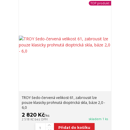
TOP produkt
TROY šedo-červená velikost 61, zabrousit lze
pouze klasicky prohnutá dioptrická skla, báze 2,0 -
6,0
2 820 Kč
/
ks
skladem 1 ks
2 518 Kč
bez DPH
Přidat do košíku