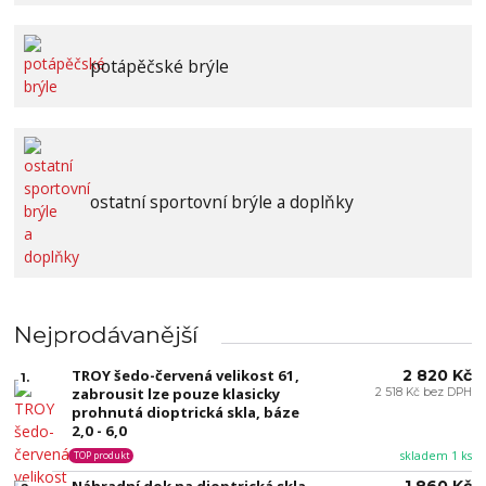
potápěčské brýle
ostatní sportovní brýle a doplňky
Nejprodávanější
TROY šedo-červená velikost 61,
2 820 Kč
1.
zabrousit lze pouze klasicky
2 518 Kč bez DPH
prohnutá dioptrická skla, báze
2,0 - 6,0
skladem 1 ks
TOP produkt
Náhradní dok na dioptrická skla
1 860 Kč