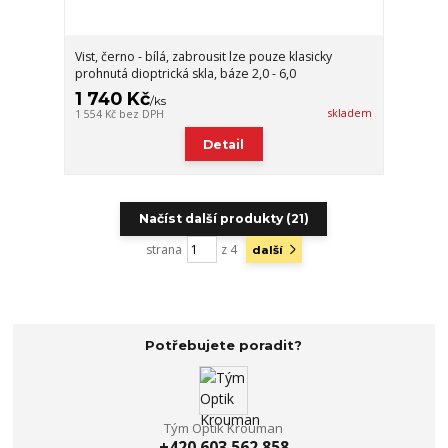
Vist, černo - bílá, zabrousit lze pouze klasicky
prohnutá dioptrická skla, báze 2,0 - 6,0
1 740 Kč
/
ks
skladem
1 554 Kč
bez DPH
Detail
Načíst další produkty (21)
strana
z 4
další
Potřebujete poradit?
Tým Optik Krouman
+420 603 562 858