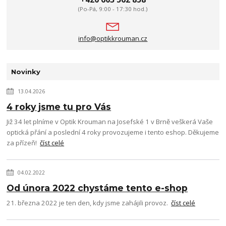
(Po-Pá, 9:00 - 17:30 hod.)
info@optikkrouman.cz
Novinky
13.04.2026
4 roky jsme tu pro Vás
Již 34 let plníme v Optik Krouman na Josefské 1 v Brně veškerá Vaše
optická přání a poslední 4 roky provozujeme i tento eshop. Děkujeme
za přízeň!
číst celé
04.02.2022
Od února 2022 chystáme tento e-shop
21. března 2022 je ten den, kdy jsme zahájili provoz.
číst celé