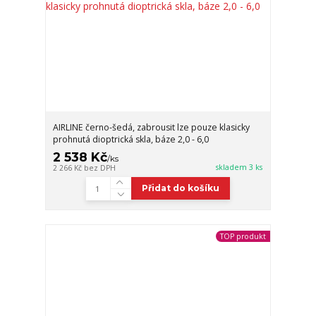
AIRLINE černo-šedá, zabrousit lze pouze klasicky
prohnutá dioptrická skla, báze 2,0 - 6,0
2 538 Kč
/
ks
skladem 3 ks
2 266 Kč
bez DPH
Přidat do košíku
TOP produkt