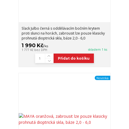
Slack Julbo černá s oddělávacím bočním krytem
proti slunci na horách, zabrousit lze pouze klasicky
prohnutá dioptrická skla, báze 2,0 - 6,0
1 990 Kč
/
ks
skladem 1 ks
1 777 Kč
bez DPH
Přidat do košíku
Novinka