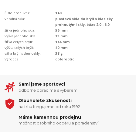
Číslo produktu:
140
vhodná skla:
plastová skla do brýlí s klasicky
prohnutými skly, báze 2,0 - 6,0
šířka jednoho skla:
56 mm
výška jednoho skla:
33 mm
šířka celých brýlí:
144 mm
výška celých brýlí:
40 mm
váha brýlí s demoskly:
38 g
Výrobce:
coloroptic
Sami jsme sportovci
odborně poradíme s výběrem
Dlouholeté zkušenosti
na trhu fungujeme od roku 1992
Máme kamennou prodejnu
možnost osobního odběru a poradenství