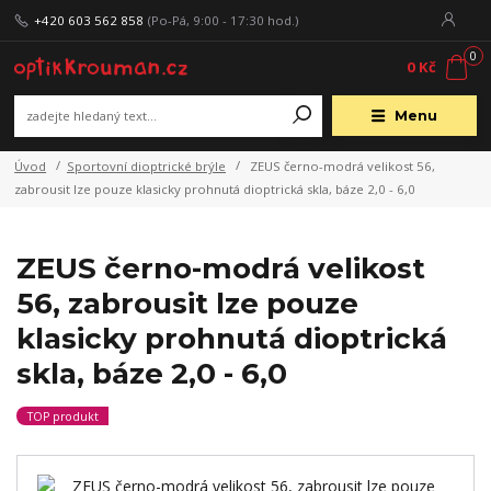
+420 603 562 858
(Po-Pá, 9:00 - 17:30 hod.)
0
0 Kč
Menu
Úvod
Sportovní dioptrické brýle
ZEUS černo-modrá velikost 56,
zabrousit lze pouze klasicky prohnutá dioptrická skla, báze 2,0 - 6,0
ZEUS černo-modrá velikost
56, zabrousit lze pouze
klasicky prohnutá dioptrická
skla, báze 2,0 - 6,0
TOP produkt