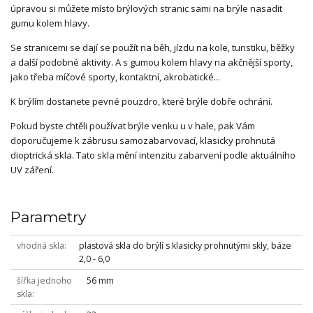
úpravou si můžete místo brýlových stranic sami na brýle nasadit
gumu kolem hlavy.
Se stranicemi se dají se použít na běh, jízdu na kole, turistiku, běžky
a další podobné aktivity. A s gumou kolem hlavy na akčnější sporty,
jako třeba míčové sporty, kontaktní, akrobatické...
K brýlím dostanete pevné pouzdro, které brýle dobře ochrání.
Pokud byste chtěli používat brýle venku u v hale, pak Vám
doporučujeme k zábrusu samozabarvovací, klasicky prohnutá
dioptrická skla. Tato skla mění intenzitu zabarvení podle aktuálního
UV záření.
Parametry
vhodná skla
plastová skla do brýlí s klasicky prohnutými skly, báze
2,0 - 6,0
šířka jednoho
56 mm
skla