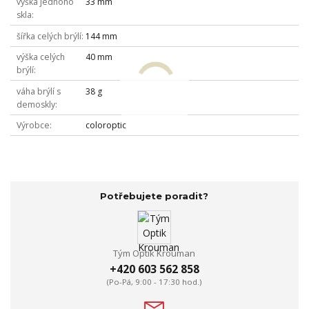
výška jednoho
33 mm
skla
šířka celých brýlí
144 mm
výška celých
40 mm
brýlí
váha brýlí s
38 g
demoskly
Výrobce
coloroptic
Potřebujete poradit?
Tým Optik Krouman
+420 603 562 858
(Po-Pá, 9:00 - 17:30 hod.)