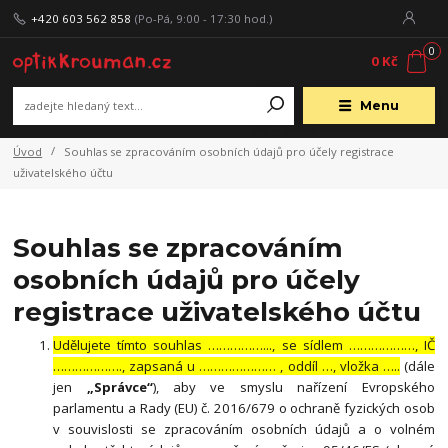
+420 603 562 858
(Po-Pá, 9:00 - 17:30 hod.)
0
0 Kč
Menu
Úvod
Souhlas se zpracováním osobních údajů pro účely registrace
uživatelského účtu
Souhlas se zpracováním
osobních údajů pro účely
registrace uživatelského účtu
Udělujete tímto souhlas ……………..., se sídlem ………………, IČ
………………., zapsaná u ………………… , oddíl …, vložka …..
(dále
jen
„Správce“
), aby ve smyslu nařízení Evropského
parlamentu a Rady (EU) č. 2016/679 o ochraně fyzických osob
v souvislosti se zpracováním osobních údajů a o volném