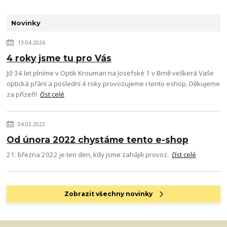
Novinky
13.04.2026
4 roky jsme tu pro Vás
Již 34 let plníme v Optik Krouman na Josefské 1 v Brně veškerá Vaše
optická přání a poslední 4 roky provozujeme i tento eshop. Děkujeme
za přízeň!
číst celé
04.02.2022
Od února 2022 chystáme tento e-shop
21. března 2022 je ten den, kdy jsme zahájili provoz.
číst celé
Zobrazit všechny novinky