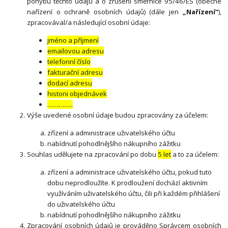
pohybu těchto údajů a o zrušení směrnice 95/46/ES (obecné
nařízení o ochraně osobních údajů) (dále jen
„Nařízení“
),
zpracovával/a následující osobní údaje:
jméno a příjmení
emailovou adresu
telefonní číslo
fakturační adresu
dodací adresu
historii objednávek
…………..
Výše uvedené osobní údaje budou zpracovány za účelem:
zřízení a administrace uživatelského účtu
nabídnutí pohodlnějšího nákupního zážitku
Souhlas udělujete na zpracování po dobu
5 let
a to za účelem:
zřízení a administrace uživatelského účtu, pokud tuto
dobu neprodloužíte. K prodloužení dochází aktivním
využíváním uživatelského účtu, čili při každém přihlášení
do uživatelského účtu
nabídnutí pohodlnějšího nákupního zážitku
Zpracování osobních údajů je prováděno Správcem osobních