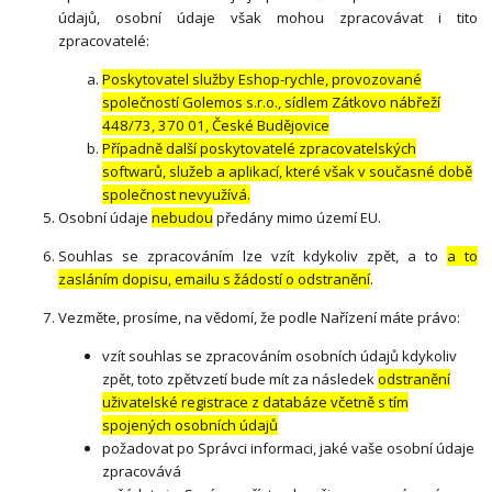
údajů, osobní údaje však mohou zpracovávat i tito
zpracovatelé:
Poskytovatel služby Eshop-rychle, provozované
společností Golemos s.r.o., sídlem Zátkovo nábřeží
448/73, 370 01, České Budějovice
Případně další poskytovatelé zpracovatelských
softwarů, služeb a aplikací, které však v současné době
společnost nevyužívá.
Osobní údaje
nebudou
předány mimo území EU.
Souhlas se zpracováním lze vzít kdykoliv zpět, a to
a to
zasláním dopisu, emailu s žádostí o odstranění
.
Vezměte, prosíme, na vědomí, že podle Nařízení máte právo:
vzít souhlas se zpracováním osobních údajů kdykoliv
zpět, toto zpětvzetí bude mít za následek
odstranění
uživatelské registrace z databáze včetně s tím
spojených osobních údajů
požadovat po Správci informaci, jaké vaše osobní údaje
zpracovává