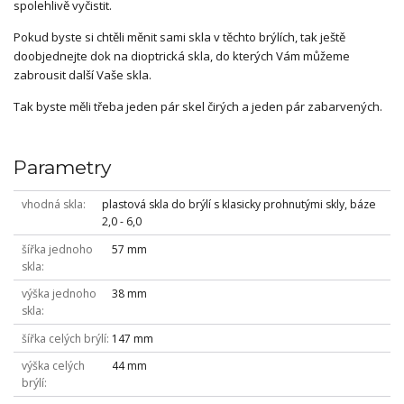
spolehlivě vyčistit.
Pokud byste si chtěli měnit sami skla v těchto brýlích, tak ještě
doobjednejte dok na dioptrická skla, do kterých Vám můžeme
zabrousit další Vaše skla.
Tak byste měli třeba jeden pár skel čirých a jeden pár zabarvených.
Parametry
vhodná skla
plastová skla do brýlí s klasicky prohnutými skly, báze
2,0 - 6,0
šířka jednoho
57 mm
skla
výška jednoho
38 mm
skla
šířka celých brýlí
147 mm
výška celých
44 mm
brýlí