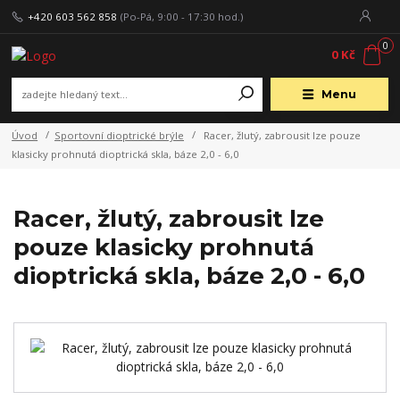
+420 603 562 858
(Po-Pá, 9:00 - 17:30 hod.)
0
0 Kč
Menu
Úvod
Sportovní dioptrické brýle
Racer, žlutý, zabrousit lze pouze
klasicky prohnutá dioptrická skla, báze 2,0 - 6,0
Racer, žlutý, zabrousit lze
pouze klasicky prohnutá
dioptrická skla, báze 2,0 - 6,0