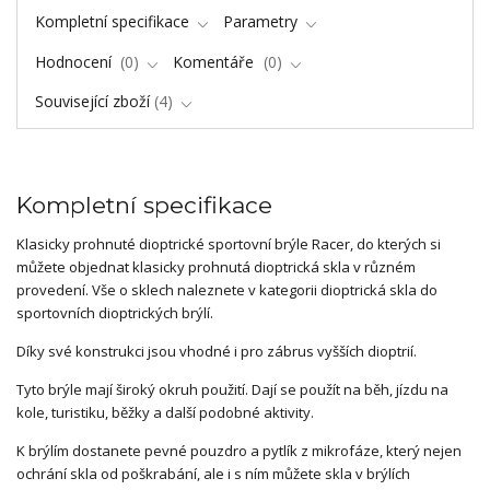
Kompletní specifikace
Parametry
Hodnocení
0
Komentáře
0
Související zboží
4
Kompletní specifikace
Klasicky prohnuté dioptrické sportovní brýle Racer, do kterých si
můžete objednat klasicky prohnutá dioptrická skla v různém
provedení. Vše o sklech naleznete v kategorii dioptrická skla do
sportovních dioptrických brýlí.
Díky své konstrukci jsou vhodné i pro zábrus vyšších dioptrií.
Tyto brýle mají široký okruh použití. Dají se použít na běh, jízdu na
kole, turistiku, běžky a další podobné aktivity.
K brýlím dostanete pevné pouzdro a pytlík z mikrofáze, který nejen
ochrání skla od poškrabání, ale i s ním můžete skla v brýlích