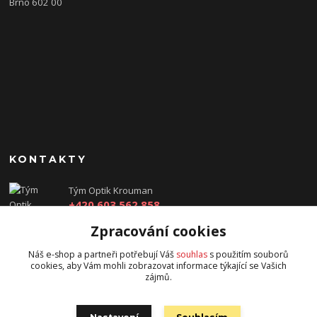
Brno 602 00
KONTAKTY
Tým Optik Krouman
+420 603 562 858
(Po-Pá, 9:00 - 17:30 hod.)
Zpracování cookies
info@optikkrouman.cz
Náš e-shop a partneři potřebují Váš
souhlas
s použitím souborů
cookies, aby Vám mohli zobrazovat informace týkající se Vašich
zájmů.