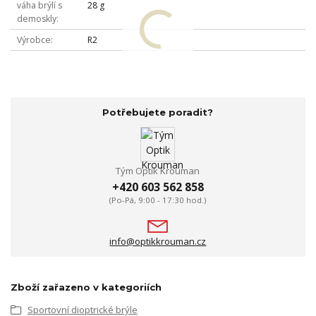
váha brýlí s
28 g
demoskly
Výrobce
R2
Potřebujete poradit?
Tým Optik Krouman
+420 603 562 858
(Po-Pá, 9:00 - 17:30 hod.)
info@optikkrouman.cz
Zboží zařazeno v kategoriích
Sportovní dioptrické brýle