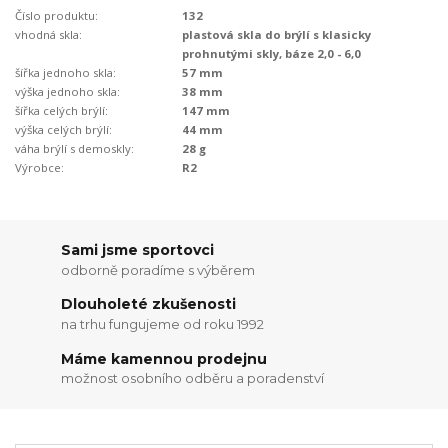
Číslo produktu:
132
vhodná skla:
plastová skla do brýlí s klasicky
prohnutými skly, báze 2,0 - 6,0
šířka jednoho skla:
57 mm
výška jednoho skla:
38 mm
šířka celých brýlí:
147 mm
výška celých brýlí:
44 mm
váha brýlí s demoskly:
28 g
Výrobce:
R2
Sami jsme sportovci
odborně poradíme s výběrem
Dlouholeté zkušenosti
na trhu fungujeme od roku 1992
Máme kamennou prodejnu
možnost osobního odběru a poradenství