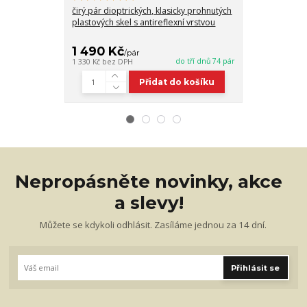
čirý pár dioptrických, klasicky prohnutých
pár dioptrický
plastových skel s antireflexní vrstvou
plastových skel
zabarvením 7
1 490 Kč
2 060 Kč
/
pár
do tří dnů 74 pár
1 330 Kč
bez DPH
1 839 Kč
bez D
Přidat do košíku
Nepropásněte novinky, akce
a slevy!
Můžete se kdykoli odhlásit. Zasíláme jednou za 14 dní.
Přihlásit se