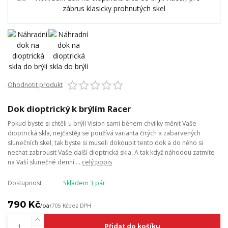
Ohodnotit produkt
Dok dioptrický k brýlím Racer
Pokud byste si chtěli u brýlí Vision sami během chvilky měnit Vaše
dioptrická skla, nejčastěji se používá varianta čirých a zabarvených
slunečních skel, tak byste si museli dokoupit tento dok a do něho si
nechat zabrousit Vaše další dioptrická skla. A tak když náhodou zatmíte
na Vaší slunečné denní ...
celý popis
Dostupnost
Skladem 3 pár
790 Kč
/
pár
705 Kč
bez DPH
Přidat do košíku