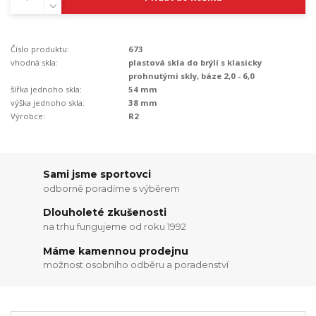
Číslo produktu:
673
vhodná skla:
plastová skla do brýlí s klasicky
prohnutými skly, báze 2,0 - 6,0
šířka jednoho skla:
54 mm
výška jednoho skla:
38 mm
Výrobce:
R2
Sami jsme sportovci
odborně poradíme s výběrem
Dlouholeté zkušenosti
na trhu fungujeme od roku 1992
Máme kamennou prodejnu
možnost osobního odběru a poradenství