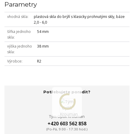
Parametry
vhodná skla
plastová skla do brýlí s klasicky prohnutými skly, báze
2,0 - 6,0
šířka jednoho
54 mm
skla
výška jednoho
38 mm
skla
Výrobce
R2
Potřebujete poradit?
Tým Optik Krouman
+420 603 562 858
(Po-Pá, 9:00 - 17:30 hod.)