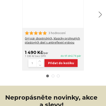
3 hodnocení
čirý pár dioptrických, klasicky prohnutých
pár dioptrický
plastových skel s antireflexní vrstvou
plastových skel
zabarvením 7
1 490 Kč
2 060 Kč
/
pár
do tří dnů 74 pár
1 330 Kč
bez DPH
1 839 Kč
bez D
Přidat do košíku
Nepropásněte novinky, akce
a slevy!