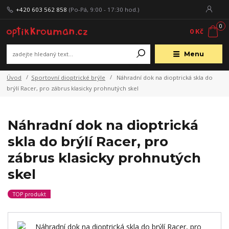
+420 603 562 858
(Po-Pá, 9:00 - 17:30 hod.)
0
0 Kč
Menu
Úvod
Sportovní dioptrické brýle
Náhradní dok na dioptrická skla do
brýlí Racer, pro zábrus klasicky prohnutých skel
Náhradní dok na dioptrická
skla do brýlí Racer, pro
zábrus klasicky prohnutých
skel
TOP produkt