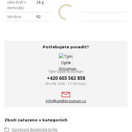
váha brýlí s
28 g
demoskly
Výrobce
R2
Potřebujete poradit?
Tým Optik Krouman
+420 603 562 858
(Po-Pá, 9:00 - 17:30 hod.)
info@optikkrouman.cz
Zboží zařazeno v kategoriích
Sportovní dioptrické brýle