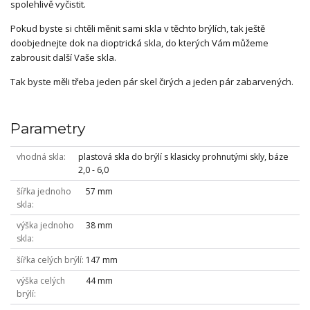
spolehlivě vyčistit.
Pokud byste si chtěli měnit sami skla v těchto brýlích, tak ještě
doobjednejte dok na dioptrická skla, do kterých Vám můžeme
zabrousit další Vaše skla.
Tak byste měli třeba jeden pár skel čirých a jeden pár zabarvených.
Parametry
vhodná skla
plastová skla do brýlí s klasicky prohnutými skly, báze
2,0 - 6,0
šířka jednoho
57 mm
skla
výška jednoho
38 mm
skla
šířka celých brýlí
147 mm
výška celých
44 mm
brýlí