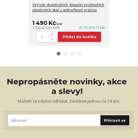
čirý pár dioptrických, klasicky prohnutých
pár dioptrický
plastových skel s antireflexní vrstvou
plastových skel
zabarvením 7
1 490 Kč
2 060 Kč
/
pár
do tří dnů 74 pár
1 330 Kč
bez DPH
1 839 Kč
bez D
Přidat do košíku
Nepropásněte novinky, akce
a slevy!
Můžete se kdykoli odhlásit. Zasíláme jednou za 14 dní.
Přihlásit se