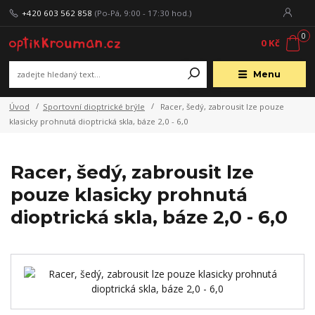
+420 603 562 858
(Po-Pá, 9:00 - 17:30 hod.)
0
0 Kč
Menu
Úvod
Sportovní dioptrické brýle
Racer, šedý, zabrousit lze pouze
klasicky prohnutá dioptrická skla, báze 2,0 - 6,0
Racer, šedý, zabrousit lze
pouze klasicky prohnutá
dioptrická skla, báze 2,0 - 6,0