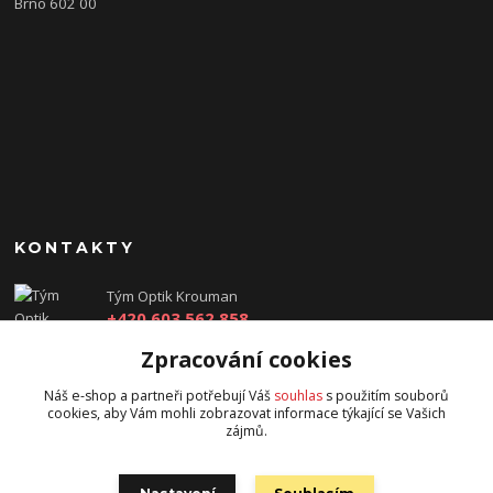
Brno 602 00
KONTAKTY
Tým Optik Krouman
+420 603 562 858
(Po-Pá, 9:00 - 17:30 hod.)
Zpracování cookies
info@optikkrouman.cz
Náš e-shop a partneři potřebují Váš
souhlas
s použitím souborů
cookies, aby Vám mohli zobrazovat informace týkající se Vašich
zájmů.