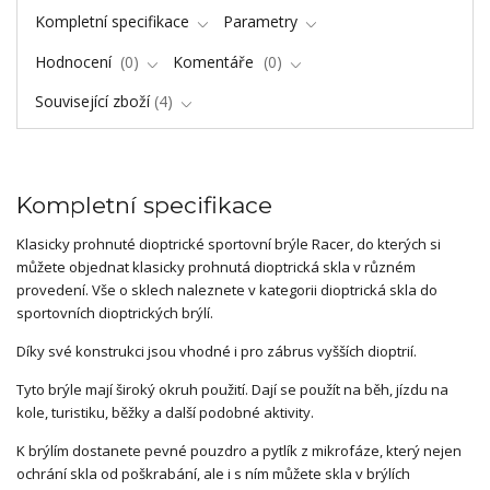
Kompletní specifikace
Parametry
Hodnocení
0
Komentáře
0
Související zboží
4
Kompletní specifikace
Klasicky prohnuté dioptrické sportovní brýle Racer, do kterých si
můžete objednat klasicky prohnutá dioptrická skla v různém
provedení. Vše o sklech naleznete v kategorii dioptrická skla do
sportovních dioptrických brýlí.
Díky své konstrukci jsou vhodné i pro zábrus vyšších dioptrií.
Tyto brýle mají široký okruh použití. Dají se použít na běh, jízdu na
kole, turistiku, běžky a další podobné aktivity.
K brýlím dostanete pevné pouzdro a pytlík z mikrofáze, který nejen
ochrání skla od poškrabání, ale i s ním můžete skla v brýlích