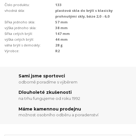
Číslo produktu:
133
vhodná skla:
plastová skla do brýlí s klasicky
prohnutými skly, báze 2,0 - 6,0
šířka jednoho skla:
57 mm
výška jednoho skla:
38 mm
šířka celých brýlí:
147 mm
výška celých brýlí:
44 mm
váha brýlí s demoskly:
28 g
Výrobce:
R2
Sami jsme sportovci
odborně poradíme s výběrem
Dlouholeté zkušenosti
na trhu fungujeme od roku 1992
Máme kamennou prodejnu
možnost osobního odběru a poradenství