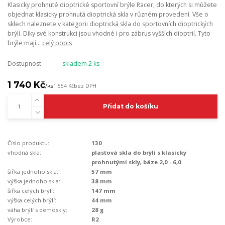
Klasicky prohnuté dioptrické sportovní brýle Racer, do kterých si můžete
objednat klasicky prohnutá dioptrická skla v různém provedení. Vše o
sklech naleznete v kategorii dioptrická skla do sportovních dioptrických
brýlí. Díky své konstrukci jsou vhodné i pro zábrus vyšších dioptrií. Tyto
brýle mají...
celý popis
Dostupnost
skladem 2 ks
1 740 Kč
/
ks
1 554 Kč
bez DPH
Přidat do košíku
Číslo produktu:
130
vhodná skla:
plastová skla do brýlí s klasicky
prohnutými skly, báze 2,0 - 6,0
šířka jednoho skla:
57 mm
výška jednoho skla:
38 mm
šířka celých brýlí:
147 mm
výška celých brýlí:
44 mm
váha brýlí s demoskly:
28 g
Výrobce:
R2