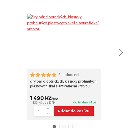
3 hodnocení
čirý pár dioptrických, klasicky prohnutých
pár dioptrický
plastových skel s antireflexní vrstvou
plastových skel
zabarvením 7
1 490 Kč
2 060 Kč
/
pár
do tří dnů 74 pár
1 330 Kč
bez DPH
1 839 Kč
bez D
Přidat do košíku