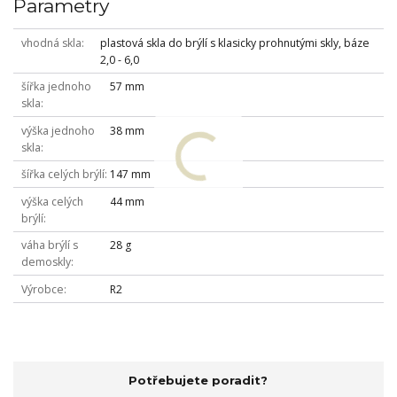
Parametry
vhodná skla
plastová skla do brýlí s klasicky prohnutými skly, báze
2,0 - 6,0
šířka jednoho
57 mm
skla
výška jednoho
38 mm
skla
šířka celých brýlí
147 mm
výška celých
44 mm
brýlí
váha brýlí s
28 g
demoskly
Výrobce
R2
Potřebujete poradit?