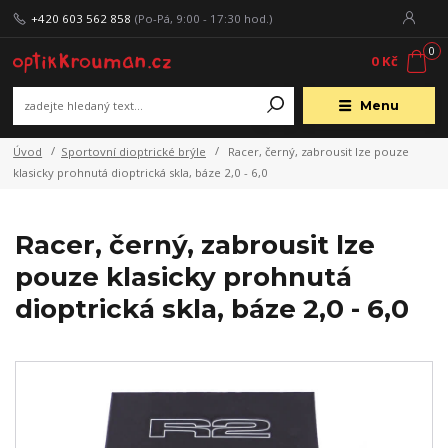
+420 603 562 858
(Po-Pá, 9:00 - 17:30 hod.)
0
0 Kč
Menu
Úvod
Sportovní dioptrické brýle
Racer, černý, zabrousit lze pouze
klasicky prohnutá dioptrická skla, báze 2,0 - 6,0
Racer, černý, zabrousit lze
pouze klasicky prohnutá
dioptrická skla, báze 2,0 - 6,0