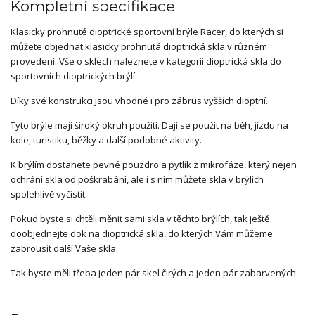
Kompletní specifikace
Klasicky prohnuté dioptrické sportovní brýle Racer, do kterých si
můžete objednat klasicky prohnutá dioptrická skla v různém
provedení. Vše o sklech naleznete v kategorii dioptrická skla do
sportovních dioptrických brýlí.
Díky své konstrukci jsou vhodné i pro zábrus vyšších dioptrií.
Tyto brýle mají široký okruh použití. Dají se použít na běh, jízdu na
kole, turistiku, běžky a další podobné aktivity.
K brýlím dostanete pevné pouzdro a pytlík z mikrofáze, který nejen
ochrání skla od poškrabání, ale i s ním můžete skla v brýlích
spolehlivě vyčistit.
Pokud byste si chtěli měnit sami skla v těchto brýlích, tak ještě
doobjednejte dok na dioptrická skla, do kterých Vám můžeme
zabrousit další Vaše skla.
Tak byste měli třeba jeden pár skel čirých a jeden pár zabarvených.