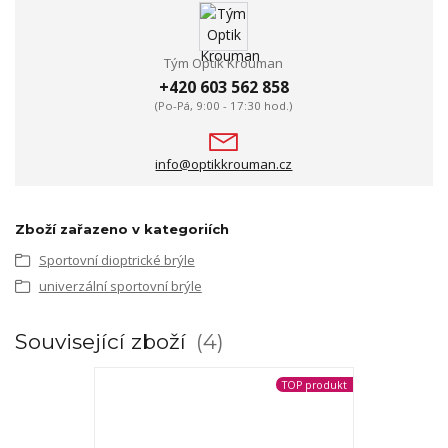
Tým Optik Krouman
+420 603 562 858
(Po-Pá, 9:00 - 17:30 hod.)
info@optikkrouman.cz
Zboží zařazeno v kategoriích
Sportovní dioptrické brýle
univerzální sportovní brýle
Související zboží
4
TOP produkt