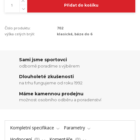
Přidat do košíku
Číslo produktu:
702
výška celých brýlí:
klasické, báze do 6
Sami jsme sportovci
odborně poradíme s výběrem
Dlouholeté zkušenosti
na trhu fungujeme od roku 1992
Máme kamennou prodejnu
možnost osobního odběru a poradenství
Kompletní specifikace
Parametry
Hodnocení
0
Komentáře
0