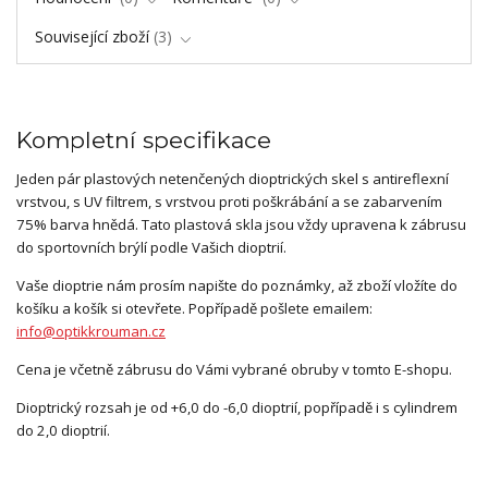
Související zboží
3
Kompletní specifikace
Jeden pár plastových netenčených dioptrických skel s antireflexní
vrstvou, s UV filtrem, s vrstvou proti poškrábání a se zabarvením
75% barva hnědá. Tato plastová skla jsou vždy upravena k zábrusu
do sportovních brýlí podle Vašich dioptrií.
Vaše dioptrie nám prosím napište do poznámky, až zboží vložíte do
košíku a košík si otevřete. Popřípadě pošlete emailem:
info@optikkrouman.cz
Cena je včetně zábrusu do Vámi vybrané obruby v tomto E-shopu.
Dioptrický rozsah je od +6,0 do -6,0 dioptrií, popřípadě i s cylindrem
do 2,0 dioptrií.