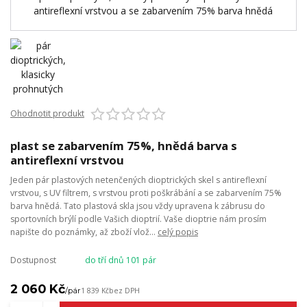
Ohodnotit produkt
plast se zabarvením 75%, hnědá barva s
antireflexní vrstvou
Jeden pár plastových netenčených dioptrických skel s antireflexní
vrstvou, s UV filtrem, s vrstvou proti poškrábání a se zabarvením 75%
barva hnědá. Tato plastová skla jsou vždy upravena k zábrusu do
sportovních brýlí podle Vašich dioptrií. Vaše dioptrie nám prosím
napište do poznámky, až zboží vlož...
celý popis
Dostupnost
do tří dnů 101 pár
2 060 Kč
/
pár
1 839 Kč
bez DPH