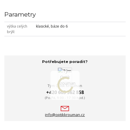
Parametry
výška celých
klasické, báze do 6
brýlí
Potřebujete poradit?
Tým Optik Krouman
+420 603 562 858
(Po-Pá, 9:00 - 17:30 hod.)
info@optikkrouman.cz