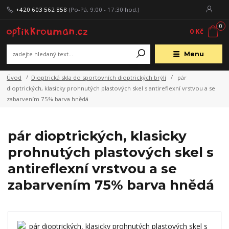
+420 603 562 858
(Po-Pá, 9:00 - 17:30 hod.)
0
0 Kč
Menu
Úvod
Dioptrická skla do sportovních dioptrických brýlí
pár
dioptrických, klasicky prohnutých plastových skel s antireflexní vrstvou a se
zabarvením 75% barva hnědá
pár dioptrických, klasicky
prohnutých plastových skel s
antireflexní vrstvou a se
zabarvením 75% barva hnědá