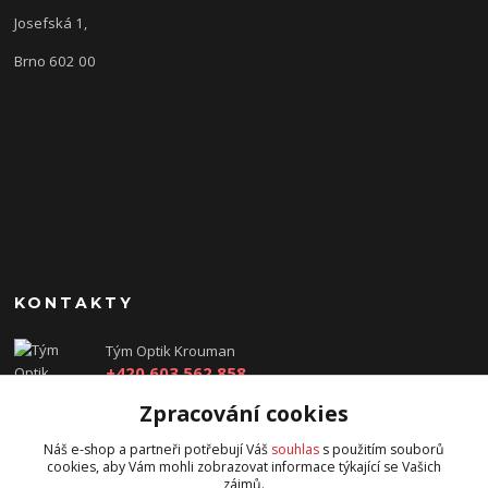
Josefská 1,
Brno 602 00
KONTAKTY
Tým Optik Krouman
+420 603 562 858
(Po-Pá, 9:00 - 17:30 hod.)
Zpracování cookies
info@optikkrouman.cz
Náš e-shop a partneři potřebují Váš
souhlas
s použitím souborů
cookies, aby Vám mohli zobrazovat informace týkající se Vašich
zájmů.