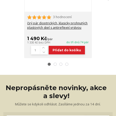
3 hodnocení
čirý pár dioptrických, klasicky prohnutých
pár dioptrický
plastových skel s antireflexní vrstvou
plastových skel
zabarvením 7
1 490 Kč
2 060 Kč
/
pár
do tří dnů 74 pár
1 330 Kč
bez DPH
1 839 Kč
bez D
Přidat do košíku
Nepropásněte novinky, akce
a slevy!
Můžete se kdykoli odhlásit. Zasíláme jednou za 14 dní.