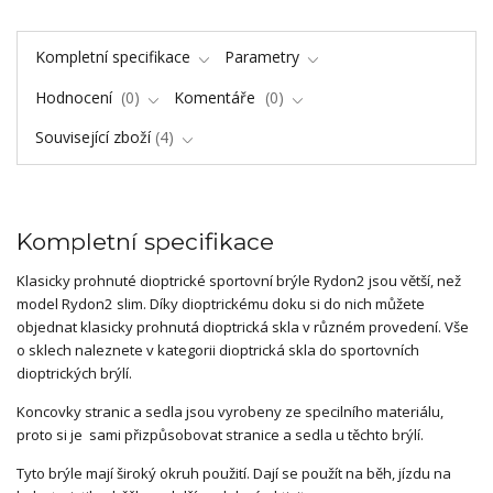
Kompletní specifikace
Parametry
Hodnocení
0
Komentáře
0
Související zboží
4
Kompletní specifikace
Klasicky prohnuté dioptrické sportovní brýle Rydon2 jsou větší, než
model Rydon2 slim. Díky dioptrickému doku si do nich můžete
objednat klasicky prohnutá dioptrická skla v různém provedení. Vše
o sklech naleznete v kategorii dioptrická skla do sportovních
dioptrických brýlí.
Koncovky stranic a sedla jsou vyrobeny ze specilního materiálu,
proto si je sami přizpůsobovat stranice a sedla u těchto brýlí.
Tyto brýle mají široký okruh použití. Dají se použít na běh, jízdu na