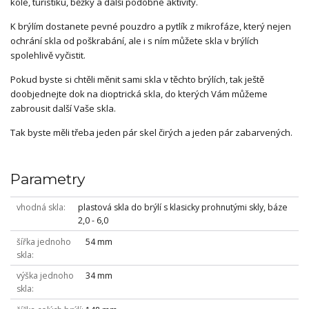
kole, turistiku, běžky a další podobné aktivity.
K brýlím dostanete pevné pouzdro a pytlík z mikrofáze, který nejen
ochrání skla od poškrabání, ale i s ním můžete skla v brýlích
spolehlivě vyčistit.
Pokud byste si chtěli měnit sami skla v těchto brýlích, tak ještě
doobjednejte dok na dioptrická skla, do kterých Vám můžeme
zabrousit další Vaše skla.
Tak byste měli třeba jeden pár skel čirých a jeden pár zabarvených.
Parametry
vhodná skla
plastová skla do brýlí s klasicky prohnutými skly, báze
2,0 - 6,0
šířka jednoho
54 mm
skla
výška jednoho
34 mm
skla