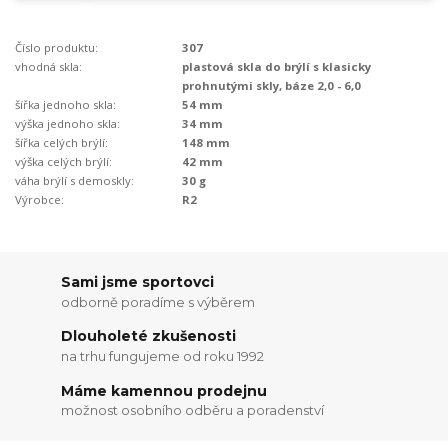
Číslo produktu:
307
vhodná skla:
plastová skla do brýlí s klasicky
prohnutými skly, báze 2,0 - 6,0
šířka jednoho skla:
54 mm
výška jednoho skla:
34 mm
šířka celých brýlí:
148 mm
výška celých brýlí:
42 mm
váha brýlí s demoskly:
30 g
Výrobce:
R2
Sami jsme sportovci
odborně poradíme s výběrem
Dlouholeté zkušenosti
na trhu fungujeme od roku 1992
Máme kamennou prodejnu
možnost osobního odběru a poradenství