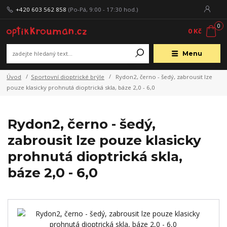
+420 603 562 858
(Po-Pá, 9:00 - 17:30 hod.)
0
0 Kč
Menu
Úvod
Sportovní dioptrické brýle
Rydon2, černo - šedý, zabrousit lze
pouze klasicky prohnutá dioptrická skla, báze 2,0 - 6,0
Rydon2, černo - šedý,
zabrousit lze pouze klasicky
prohnutá dioptrická skla,
báze 2,0 - 6,0