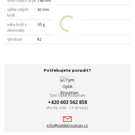
šířka celých brýlí
148 mm
výška celých
42 mm
brýlí
váha brýlí s
30 g
demoskly
Výrobce
R2
Potřebujete poradit?
Tým Optik Krouman
+420 603 562 858
(Po-Pá, 9:00 - 17:30 hod.)
info@optikkrouman.cz