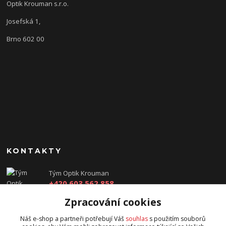
Optik Krouman s.r.o.
Josefská 1,
Brno 602 00
KONTAKTY
Tým Optik Krouman
+420 603 562 858
(Po-Pá, 9:00 - 17:30 hod.)
Zpracování cookies
info@optikkrouman.cz
Náš e-shop a partneři potřebují Váš
souhlas
s použitím souborů