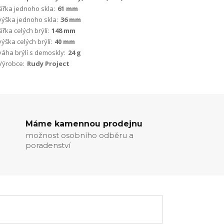
šířka jednoho skla:
61 mm
výška jednoho skla:
36 mm
šířka celých brýlí:
148 mm
výška celých brýlí:
40 mm
váha brýlí s demoskly:
24 g
Výrobce:
Rudy Project
Máme kamennou prodejnu
možnost osobního odběru a
poradenství