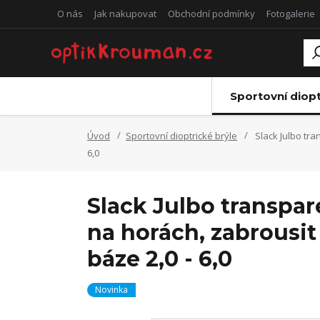
O nás
Jak nakupovat
Obchodní podmínky
Fotogalerie
Sportovní diopt
Úvod
Sportovní dioptrické brýle
Slack Julbo tra
6,0
Slack Julbo transpar
na horách, zabrousit
báze 2,0 - 6,0
Novinka