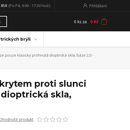
 858
(Po-Pá, 9:00 - 17:30 hod.)
Přihlášení
0
ks
za
0 Kč
t
trických brýlí
ze pouze klasicky prohnutá dioptrická skla, báze 2,0 -
krytem proti slunci
dioptrická skla,
Ohodnotit produkt