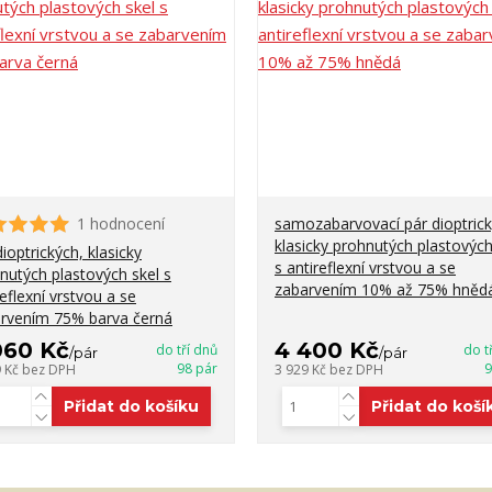
1 hodnocení
samozabarvovací pár dioptrick
klasicky prohnutých plastových
dioptrických, klasicky
s antireflexní vrstvou a se
nutých plastových skel s
zabarvením 10% až 75% hněd
reflexní vrstvou a se
rvením 75% barva černá
060 Kč
4 400 Kč
do tří dnů
do t
/
pár
/
pár
98 pár
9
9 Kč
bez DPH
3 929 Kč
bez DPH
Přidat do košíku
Přidat do koší