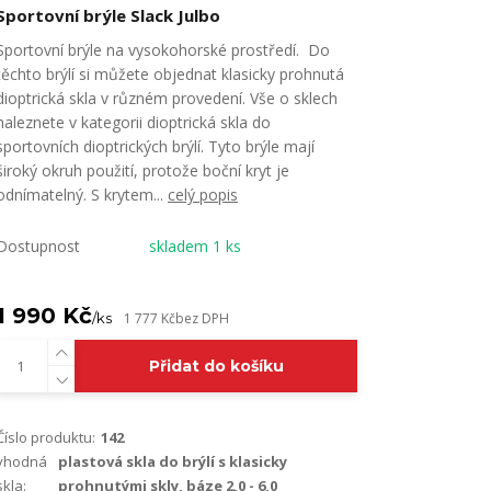
Sportovní brýle Slack Julbo
Sportovní brýle na vysokohorské prostředí. Do
těchto brýlí si můžete objednat klasicky prohnutá
dioptrická skla v různém provedení. Vše o sklech
naleznete v kategorii dioptrická skla do
sportovních dioptrických brýlí. Tyto brýle mají
široký okruh použití, protože boční kryt je
odnímatelný. S krytem...
celý popis
Dostupnost
skladem 1 ks
1 990 Kč
/
ks
1 777 Kč
bez DPH
Přidat do košíku
Číslo produktu:
142
vhodná
plastová skla do brýlí s klasicky
skla:
prohnutými skly, báze 2,0 - 6,0