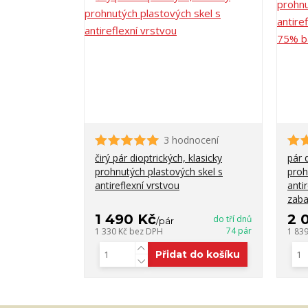
3 hodnocení
čirý pár dioptrických, klasicky
pár 
prohnutých plastových skel s
proh
antireflexní vrstvou
anti
zaba
1 490 Kč
2 
do tří dnů
/
pár
74 pár
1 330 Kč
bez DPH
1 83
Přidat do košíku