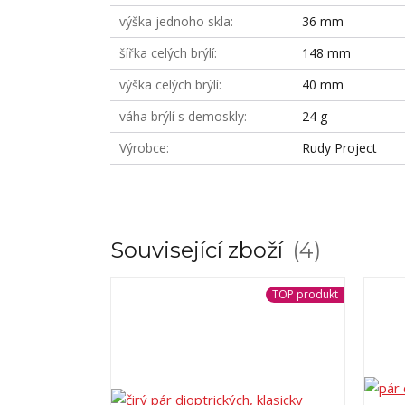
výška jednoho skla
36 mm
šířka celých brýlí
148 mm
výška celých brýlí
40 mm
váha brýlí s demoskly
24 g
Výrobce
Rudy Project
Související zboží
4
TOP produkt