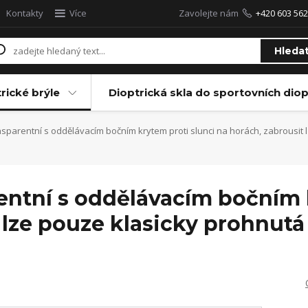
Kontakty
Více
Zavolejte nám
+420 603 562
Hleda
rické brýle
Dioptrická skla do sportovních diop
nsparentní s oddělávacím bočním krytem proti slunci na horách, zabrousit l
entní s oddělávacím bočním 
 lze pouze klasicky prohnutá 