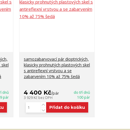
ých,
samozabarvovací pár dioptrických,
 skel
klasicky prohnutých plastových skel
s antireflexní vrstvou a se
á
zabarvením 10% až 75% šedá
4 400 Kč
ří dnů
do tří dnů
/
pár
9 pár
100 pár
3 929 Kč
bez DPH
ku
Přidat do košíku