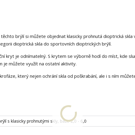
ěchto brýlí si můžete objednat klasicky prohnutá dioptrická skla 
orii dioptrická skla do sportovních dioptrických brýlí.
ční kryt je odnímatelný. S krytem se výborně hodí do míst, kde slu
je můžete využít na ostatní aktivity.
rofáze, který nejen ochrání skla od poškrabání, ale i s ním můžete
rýlí s klasicky prohnutými skly, báze 2,0 - 6,0