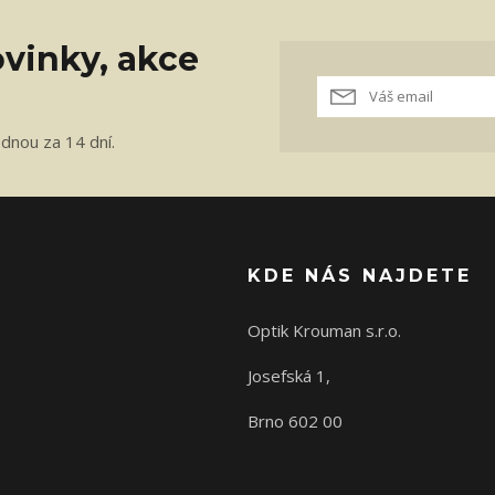
vinky, akce
ednou za 14 dní.
KDE NÁS NAJDETE
Optik Krouman s.r.o.
Josefská 1,
Brno 602 00