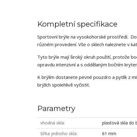
Kompletní specifikace
Sportovní brýle na vysokohorské prostředí. Do t
různém provedení. Vše o sklech naleznete v kateg
Tyto brýle mají široký okruh použití, protože bo
opravdu intenzivní a s oddělaným bočním krytem 
K brýlím dostanete pevné pouzdro a pytlík z mik
brýlích spolehlivě vyčistit.
Parametry
vhodná skla
plastová skla do b
šířka jednoho skla
61 mm