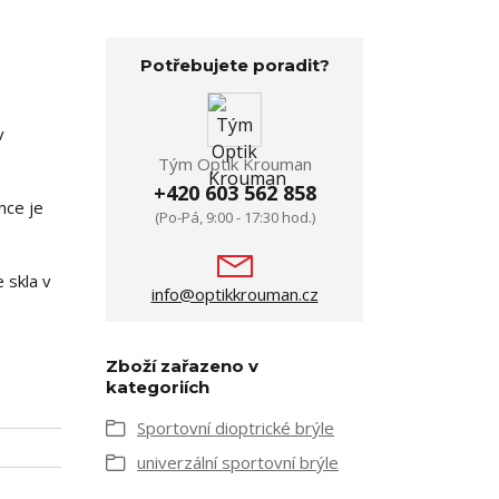
Potřebujete poradit?
v
Tým Optik Krouman
+420 603 562 858
nce je
(Po-Pá, 9:00 - 17:30 hod.)
 skla v
info@optikkrouman.cz
Zboží zařazeno v
kategoriích
Sportovní dioptrické brýle
univerzální sportovní brýle