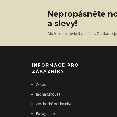
Nepropásněte no
a slevy!
Můžete se kdykoli odhlásit. Zasíláme j
INFORMACE PRO
ZÁKAZNÍKY
O nás
Jak nakupovat
Obchodní podmínky
Fotogalerie