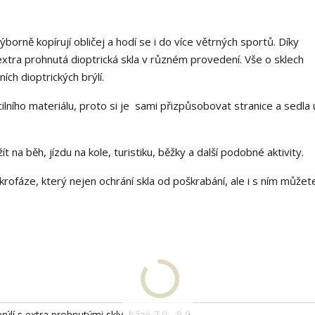
borně kopírují obličej a hodí se i do více větrných sportů. Díky
xtra prohnutá dioptrická skla v různém provedení. Vše o sklech
ích dioptrických brýlí.
lního materiálu, proto si je sami přizpůsobovat stranice a sedla 
ít na běh, jízdu na kole, turistiku, běžky a další podobné aktivity.
rofáze, který nejen ochrání skla od poškrabání, ale i s ním můžete
rýlí s extra prohnutými skly, báze 7,0 - 8,0