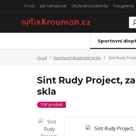
O nás
Jak nakupovat
Obchodní podmínky
Fotogalerie
Sportovní diopt
Úvod
Sportovní dioptrické brýle
Sint Rudy Proje
Sint Rudy Project, z
skla
TOP produkt