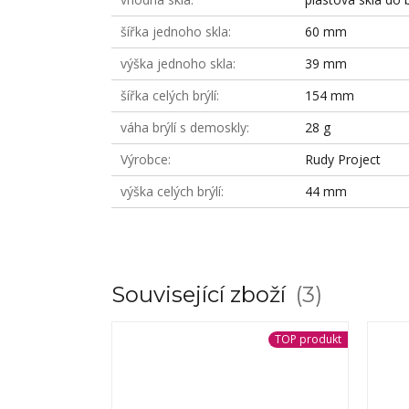
šířka jednoho skla
60 mm
výška jednoho skla
39 mm
šířka celých brýlí
154 mm
váha brýlí s demoskly
28 g
Výrobce
Rudy Project
výška celých brýlí
44 mm
Související zboží
3
TOP produkt