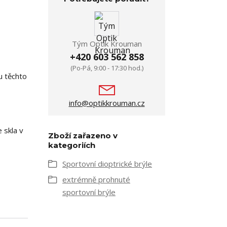
Tým Optik Krouman
+420 603 562 858
(Po-Pá, 9:00 - 17:30 hod.)
u těchto
info@optikkrouman.cz
 skla v
Zboží zařazeno v
kategoriích
Sportovní dioptrické brýle
extrémně prohnuté
sportovní brýle