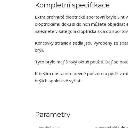
Kompletní specifikace
Extra prohnuté dioptrické sportovní brýle Sint vý
dioptrickému doku si do nich můžete objednat e
naleznete v kategorii dioptrická skla do sportovn
Koncovky stranic a sedla jsou vyrobeny ze speci
brýlí.
Tyto brýle mají široký okruh použití. Dají se použ
K brýlím dostanete pevné pouzdro a pytlík z mik
brýlích spolehlivě vyčistit.
Parametry
vhodná skla
plastová skla do b