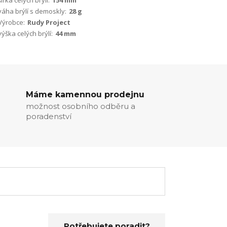
šířka celých brýlí:
154 mm
váha brýlí s demoskly:
28 g
Výrobce:
Rudy Project
výška celých brýlí:
44 mm
Máme kamennou prodejnu
možnost osobního odběru a
poradenství
Potřebujete poradit?