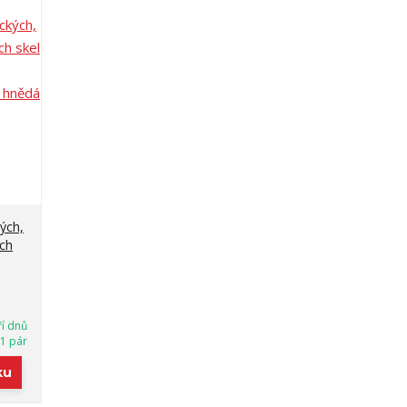
ých,
ch
ří dnů
1 pár
ku