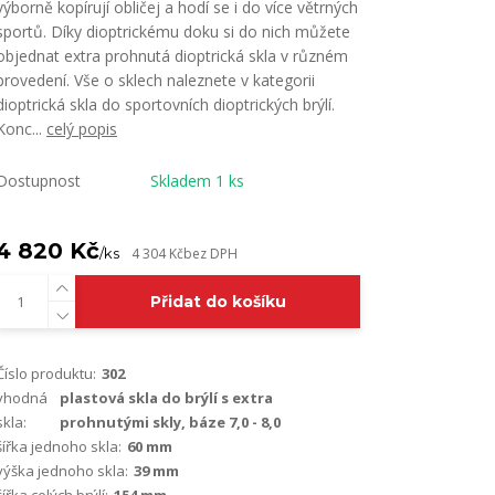
výborně kopírují obličej a hodí se i do více větrných
sportů. Díky dioptrickému doku si do nich můžete
objednat extra prohnutá dioptrická skla v různém
provedení. Vše o sklech naleznete v kategorii
dioptrická skla do sportovních dioptrických brýlí.
Konc...
celý popis
Dostupnost
Skladem 1 ks
4 820 Kč
/
ks
4 304 Kč
bez DPH
Přidat do košíku
Číslo produktu:
302
vhodná
plastová skla do brýlí s extra
skla:
prohnutými skly, báze 7,0 - 8,0
šířka jednoho skla:
60 mm
výška jednoho skla:
39 mm