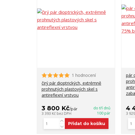
1 hodnocení
pár 
proh
čirý pár dioptrických, extrémně
anti
prohnutých plastových skel s
zaba
antireflexní vrstvou
3 800 Kč
4 
do tří dnů
/
pár
100 pár
3 393 Kč
bez DPH
3 92
Přidat do košíku