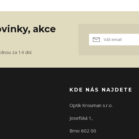
vinky, akce
ednou za 14 dní.
KDE NÁS NAJDETE
Optik Krouman s.r.o.
Josefská 1,
Brno 602 00