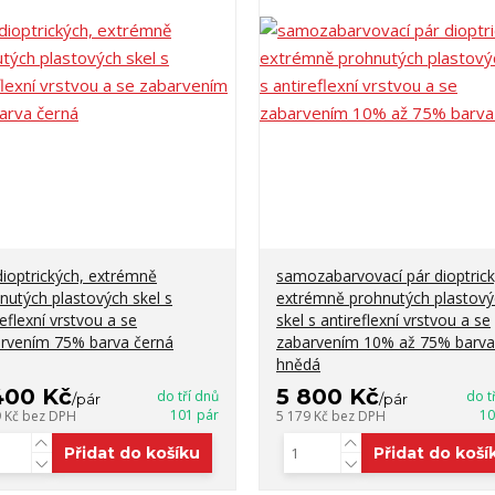
dioptrických, extrémně
samozabarvovací pár dioptrick
nutých plastových skel s
extrémně prohnutých plastový
reflexní vrstvou a se
skel s antireflexní vrstvou a se
rvením 75% barva černá
zabarvením 10% až 75% barva
hnědá
400 Kč
5 800 Kč
do tří dnů
do t
/
pár
/
pár
101 pár
10
9 Kč
bez DPH
5 179 Kč
bez DPH
Přidat do košíku
Přidat do koší