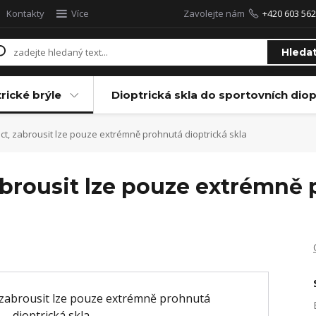
Kontakty
Více
Zavolejte nám
+420 603 562
Hleda
rické brýle
Dioptrická skla do sportovních diop
ct, zabrousit lze pouze extrémně prohnutá dioptrická skla
abrousit lze pouze extrémně