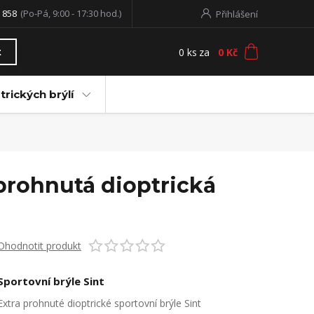
 858
(Po-Pá, 9:00 - 17:30 hod.)
Přihlášení
0
ks
za
0 Kč
t
trických brýlí
 prohnutá dioptrická
Ohodnotit produkt
Sportovní brýle Sint
Extra prohnuté dioptrické sportovní brýle Sint