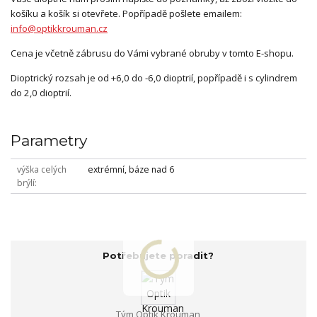
košíku a košík si otevřete. Popřípadě pošlete emailem:
info@optikkrouman.cz
Cena je včetně zábrusu do Vámi vybrané obruby v tomto E-shopu.
Dioptrický rozsah je od +6,0 do -6,0 dioptrií, popřípadě i s cylindrem
do 2,0 dioptrií.
Parametry
výška celých
extrémní, báze nad 6
brýlí
Potřebujete poradit?
Tým Optik Krouman