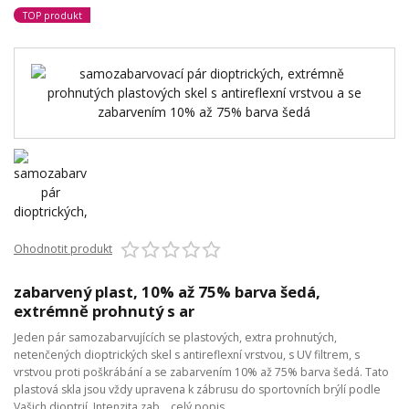
TOP produkt
Ohodnotit produkt
zabarvený plast, 10% až 75% barva šedá,
extrémně prohnutý s ar
Jeden pár samozabarvujících se plastových, extra prohnutých,
netenčených dioptrických skel s antireflexní vrstvou, s UV filtrem, s
vrstvou proti poškrábání a se zabarvením 10% až 75% barva šedá. Tato
plastová skla jsou vždy upravena k zábrusu do sportovních brýlí podle
Vašich dioptrií. Intenzita zab...
celý popis