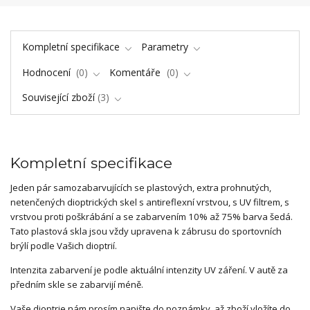
Kompletní specifikace
Parametry
Hodnocení
0
Komentáře
0
Související zboží
3
Kompletní specifikace
Jeden pár samozabarvujících se plastových, extra prohnutých,
netenčených dioptrických skel s antireflexní vrstvou, s UV filtrem, s
vrstvou proti poškrábání a se zabarvením 10% až 75% barva šedá.
Tato plastová skla jsou vždy upravena k zábrusu do sportovních
brýlí podle Vašich dioptrií.
Intenzita zabarvení je podle aktuální intenzity UV záření. V autě za
předním skle se zabarvijí méně.
Vaše dioptrie nám prosím napište do poznámky, až zboží vložíte do