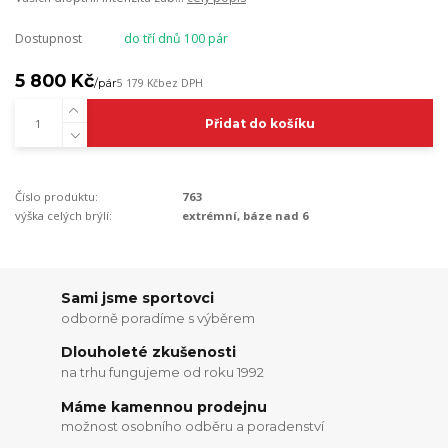
Dostupnost
do tří dnů 100 pár
5 800 Kč
/
pár
5 179 Kč
bez DPH
Přidat do košíku
Číslo produktu:
763
výška celých brýlí:
extrémní, báze nad 6
Sami jsme sportovci
odborně poradíme s výběrem
Dlouholeté zkušenosti
na trhu fungujeme od roku 1992
Máme kamennou prodejnu
možnost osobního odběru a poradenství