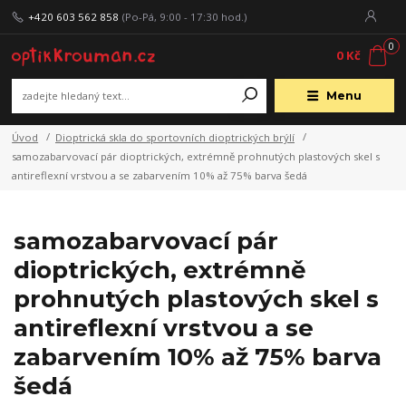
+420 603 562 858
(Po-Pá, 9:00 - 17:30 hod.)
0
0 Kč
Menu
Úvod
Dioptrická skla do sportovních dioptrických brýlí
samozabarvovací pár dioptrických, extrémně prohnutých plastových skel s
antireflexní vrstvou a se zabarvením 10% až 75% barva šedá
samozabarvovací pár
dioptrických, extrémně
prohnutých plastových skel s
antireflexní vrstvou a se
zabarvením 10% až 75% barva
šedá