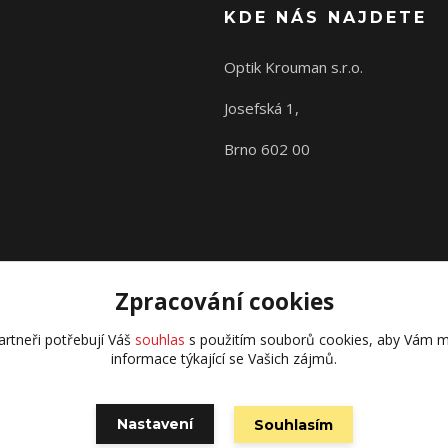
KDE NÁS NAJDETE
Optik Krouman s.r.o.
Josefská 1,
Brno 602 00
Zpracování cookies
rtneři potřebují Váš
souhlas
s použitím souborů cookies, aby Vám m
informace týkající se Vašich zájmů.
Nastavení
Souhlasím