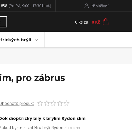
 858
(Po-Pá, 9:00 - 17:30 hod.)
Přihlášení
0
ks
za
0 Kč
t
trických brýlí
im, pro zábrus
Ohodnotit produkt
Dok dioptrický bílý k brýlím Rydon slim
Pokud byste si chtěli u brýlí Rydon slim sami