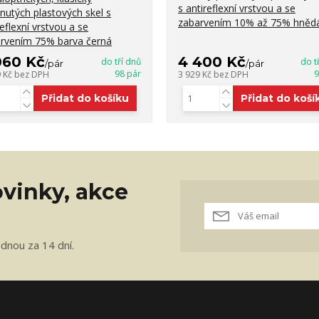
s antireflexní vrstvou a se
nutých plastových skel s
zabarvením 10% až 75% hněd
reflexní vrstvou a se
rvením 75% barva černá
060 Kč
4 400 Kč
do tří dnů
do t
/
pár
/
pár
98 pár
9
9 Kč
bez DPH
3 929 Kč
bez DPH
Přidat do košíku
Přidat do koší
vinky, akce
ednou za 14 dní.