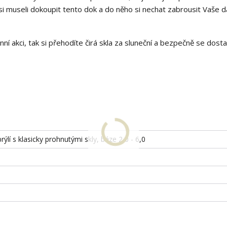
si museli dokoupit tento dok a do něho si nechat zabrousit Vaše da
ní akci, tak si přehodíte čirá skla za sluneční a bezpečně se dost
rýlí s klasicky prohnutými skly, báze 2,0 - 6,0