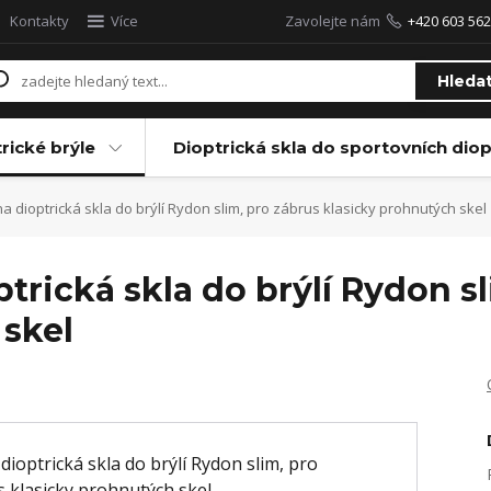
Kontakty
Více
Zavolejte nám
+420 603 562
Hleda
rické brýle
Dioptrická skla do sportovních diop
 dioptrická skla do brýlí Rydon slim, pro zábrus klasicky prohnutých skel
trická skla do brýlí Rydon sl
 skel