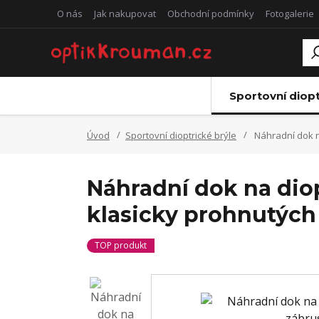
O nás
Jak nakupovat
Obchodní podmínky
Fotogalerie
Sportovní diopt
Úvod
Sportovní dioptrické brýle
Náhradní dok na
Náhradní dok na diop
klasicky prohnutých
TOP produkt