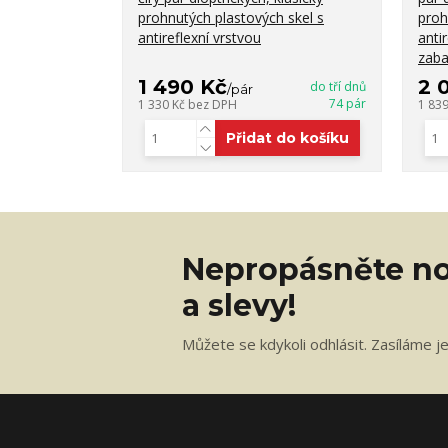
prohnutých plastových skel s
proh
antireflexní vrstvou
anti
zaba
1 490 Kč
2 
do tří dnů
/
pár
74 pár
1 330 Kč
bez DPH
1 83
Přidat do košíku
Nepropásněte no
a slevy!
Můžete se kdykoli odhlásit. Zasíláme j