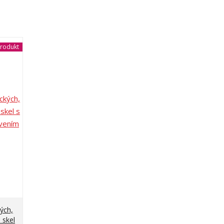
rodukt
ých,
 skel