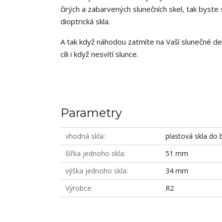
čirých a zabarvených slunečních skel, tak byste 
dioptrická skla.
A tak když náhodou zatmíte na Vaší slunečné den
cíli i když nesvítí slunce.
Parametry
vhodná skla
plastová skla do b
šířka jednoho skla
51 mm
výška jednoho skla
34 mm
Výrobce
R2