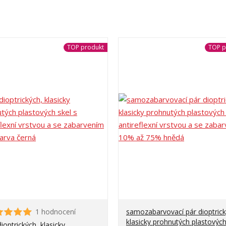
TOP produkt
TOP p
1 hodnocení
samozabarvovací pár dioptrick
klasicky prohnutých plastových
dioptrických, klasicky