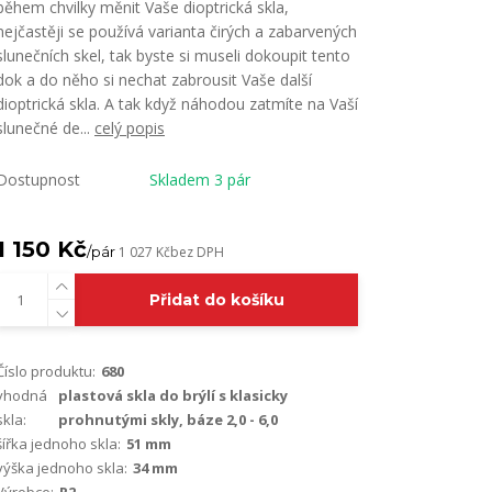
během chvilky měnit Vaše dioptrická skla,
nejčastěji se používá varianta čirých a zabarvených
slunečních skel, tak byste si museli dokoupit tento
dok a do něho si nechat zabrousit Vaše další
dioptrická skla. A tak když náhodou zatmíte na Vaší
slunečné de...
celý popis
Dostupnost
Skladem 3 pár
1 150 Kč
/
pár
1 027 Kč
bez DPH
Přidat do košíku
Číslo produktu:
680
vhodná
plastová skla do brýlí s klasicky
skla:
prohnutými skly, báze 2,0 - 6,0
šířka jednoho skla:
51 mm
výška jednoho skla:
34 mm