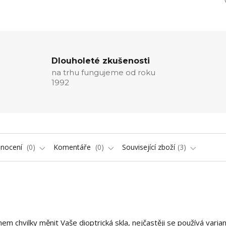
Dlouholeté zkušenosti
na trhu fungujeme od roku
1992
nocení
0
Komentáře
0
Související zboží
3
hem chvilky měnit Vaše dioptrická skla, nejčastěji se používá varia