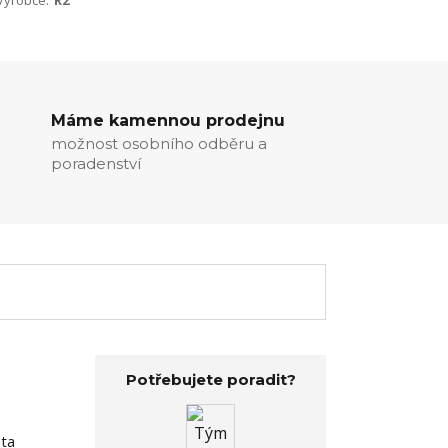
Výrobce:
R2
Máme kamennou prodejnu
možnost osobního odběru a
poradenství
Potřebujete poradit?
nta