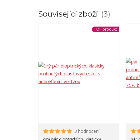
Související zboží
3
TOP produkt
3 hodnocení
čirý pár dioptrických, klasicky
pár 