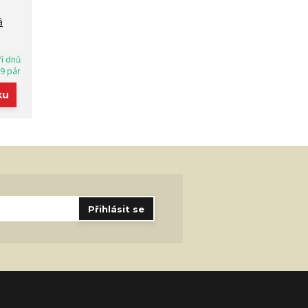
á
ří dnů
9 pár
ku
Přihlásit se