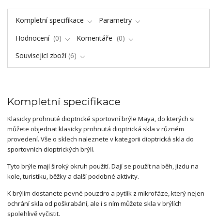
Kompletní specifikace
Parametry
Hodnocení
0
Komentáře
0
Související zboží
6
Kompletní specifikace
Klasicky prohnuté dioptrické sportovní brýle Maya, do kterých si
můžete objednat klasicky prohnutá dioptrická skla v různém
provedení. Vše o sklech naleznete v kategorii dioptrická skla do
sportovních dioptrických brýlí.
Tyto brýle mají široký okruh použití. Dají se použít na běh, jízdu na
kole, turistiku, běžky a další podobné aktivity.
K brýlím dostanete pevné pouzdro a pytlík z mikrofáze, který nejen
ochrání skla od poškrabání, ale i s ním můžete skla v brýlích
spolehlivě vyčistit.