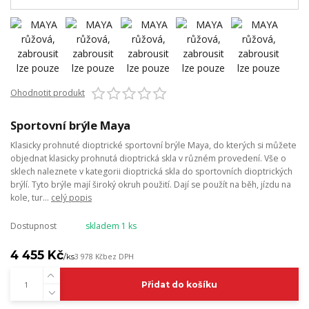
Ohodnotit produkt
Sportovní brýle Maya
Klasicky prohnuté dioptrické sportovní brýle Maya, do kterých si můžete
objednat klasicky prohnutá dioptrická skla v různém provedení. Vše o
sklech naleznete v kategorii dioptrická skla do sportovních dioptrických
brýlí. Tyto brýle mají široký okruh použití. Dají se použít na běh, jízdu na
kole, tur...
celý popis
Dostupnost
skladem 1 ks
4 455 Kč
/
ks
3 978 Kč
bez DPH
Přidat do košíku