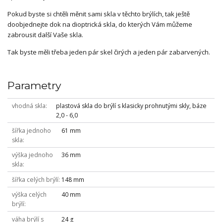
Pokud byste si chtěli měnit sami skla v těchto brýlích, tak ještě
doobjednejte dok na dioptrická skla, do kterých Vám můžeme
zabrousit další Vaše skla.
Tak byste měli třeba jeden pár skel čirých a jeden pár zabarvených.
Parametry
vhodná skla
plastová skla do brýlí s klasicky prohnutými skly, báze
2,0 - 6,0
šířka jednoho
61 mm
skla
výška jednoho
36 mm
skla
šířka celých brýlí
148 mm
výška celých
40 mm
brýlí
váha brýlí s
24 g