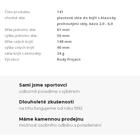
Číslo produktu:
141
vhodná skla:
plastová skla do brýlí s klasicky
prohnutými skly, báze 2,0 - 6,0
šířka jednoho skla:
61 mm
výška jednoho skla:
36 mm
šířka celých brýlí:
148 mm
výška celých brýlí:
40 mm
váha brýlí s demoskly:
24 g
Výrobce:
Rudy Project
Sami jsme sportovci
odborně poradíme s výběrem
Dlouholeté zkušenosti
na trhu fungujeme od roku 1992
Máme kamennou prodejnu
možnost osobního odběru a poradenství