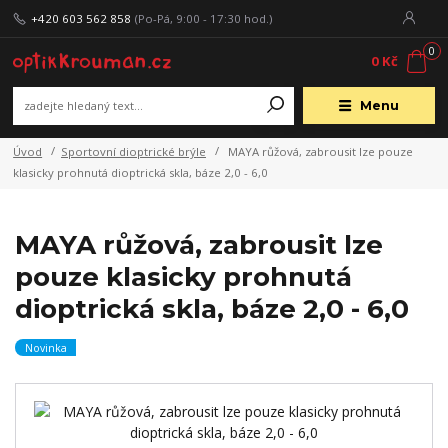
+420 603 562 858
(Po-Pá, 9:00 - 17:30 hod.)
0
0 Kč
Menu
Úvod
Sportovní dioptrické brýle
MAYA růžová, zabrousit lze pouze
klasicky prohnutá dioptrická skla, báze 2,0 - 6,0
MAYA růžová, zabrousit lze
pouze klasicky prohnutá
dioptrická skla, báze 2,0 - 6,0
Novinka