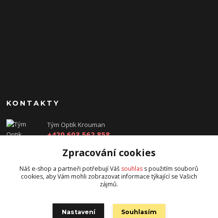
KONTAKTY
Tým Optik Krouman
+420 603 562 858
(Po-Pá, 9:00 - 17:30 hod.)
Zpracování cookies
info@optikkrouman.cz
Náš e-shop a partneři potřebují Váš
souhlas
s použitím souborů
cookies, aby Vám mohli zobrazovat informace týkající se Vašich
zájmů.
Nastavení
Souhlasím