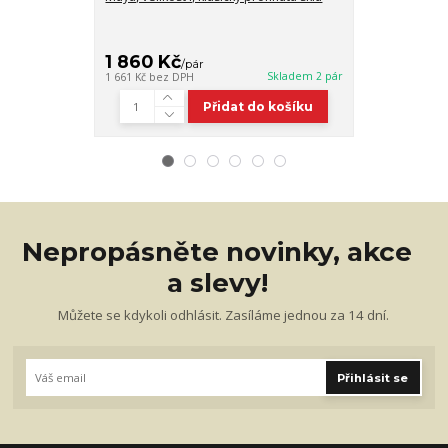
čirý pár diopt
plastových skel
1 860 Kč
1 490 Kč
/
pár
/
Skladem 2 pár
1 661 Kč
bez DPH
1 330 Kč
bez D
Přidat do košíku
Nepropásněte novinky, akce
a slevy!
Můžete se kdykoli odhlásit. Zasíláme jednou za 14 dní.
Přihlásit se